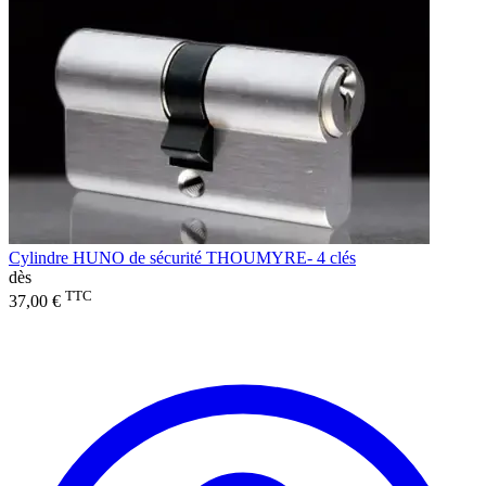
Cylindre HUNO de sécurité THOUMYRE- 4 clés
dès
TTC
37,00 €