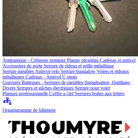
Antipanique - Crémone pompier
Plaque plexiglas
Cadenas et antivol
Accessoires de porte
Serrure de rideau et grille métallique
Serrure meubles
Antivol velo
Serrure bungalow
Volets et rideaux
métalliques
Cadenas - Antivol U moto
Gravures
Batteuses - Serrures de meubles
Signalisation, Outillage,
Divers
Serrures et gâches électriques
Serrure pour volet
Plaques professionnelle
Coffre a clef
Serrures boites aux lettres
Organigramme de bâtiment