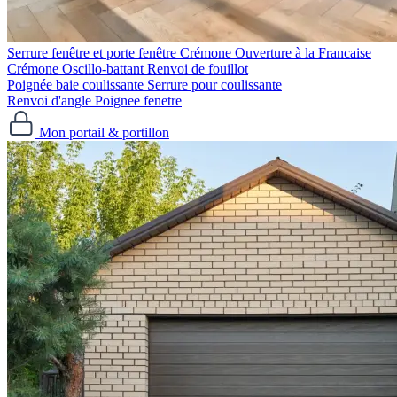
Serrure fenêtre et porte fenêtre
Crémone Ouverture à la Francaise
Crémone Oscillo-battant
Renvoi de fouillot
Poignée baie coulissante
Serrure pour coulissante
Renvoi d'angle
Poignee fenetre
Mon portail & portillon