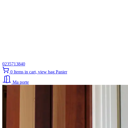
0235713840
0
Items in cart, view bag
Panier
Ma porte