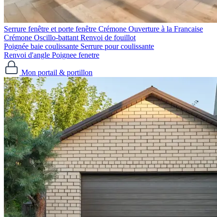
Serrure fenêtre et porte fenêtre
Crémone Ouverture à la Francaise
Crémone Oscillo-battant
Renvoi de fouillot
Poignée baie coulissante
Serrure pour coulissante
Renvoi d'angle
Poignee fenetre
Mon portail & portillon