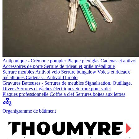
Antipanique - Crémone pompier
Plaque plexiglas
Cadenas et antivol
Accessoires de porte
Serrure de rideau et grille métallique
Serrure meubles
Antivol velo
Serrure bungalow
Volets et rideaux
métalliques
Cadenas - Antivol U moto
Gravures
Batteuses - Serrures de meubles
Signalisation, Outillage,
Divers
Serrures et gâches électriques
Serrure pour volet
Plaques professionnelle
Coffre a clef
Serrures boites aux lettres
Organigramme de bâtiment