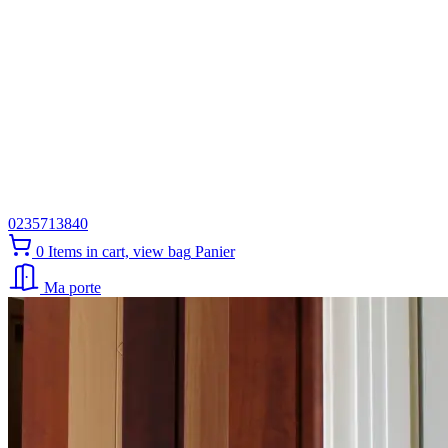
0235713840
0
Items in cart, view bag
Panier
Ma porte