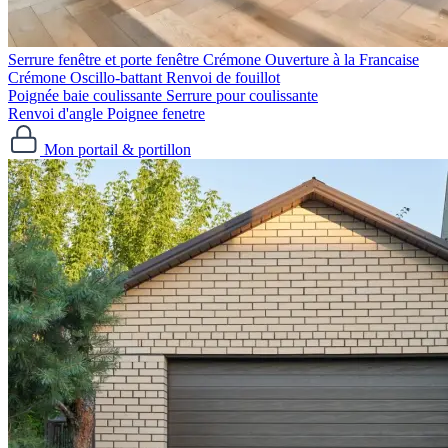
Serrure fenêtre et porte fenêtre
Crémone Ouverture à la Francaise
Crémone Oscillo-battant
Renvoi de fouillot
Poignée baie coulissante
Serrure pour coulissante
Renvoi d'angle
Poignee fenetre
Mon portail & portillon