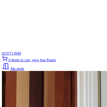
0235713840
0
Items in cart, view bag
Panier
Ma porte