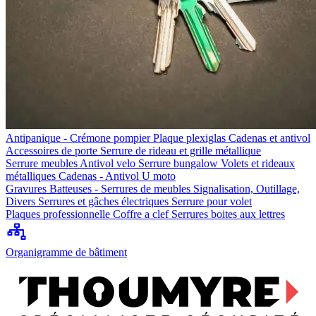
Antipanique - Crémone pompier
Plaque plexiglas
Cadenas et antivol
Accessoires de porte
Serrure de rideau et grille métallique
Serrure meubles
Antivol velo
Serrure bungalow
Volets et rideaux
métalliques
Cadenas - Antivol U moto
Gravures
Batteuses - Serrures de meubles
Signalisation, Outillage,
Divers
Serrures et gâches électriques
Serrure pour volet
Plaques professionnelle
Coffre a clef
Serrures boites aux lettres
Organigramme de bâtiment