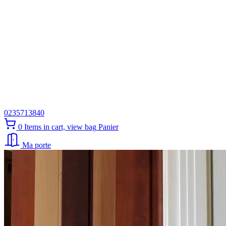
0235713840
0
Items in cart, view bag
Panier
Ma porte