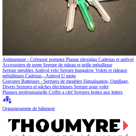
Antipanique - Crémone pompier
Plaque plexiglas
Cadenas et antivol
Accessoires de porte
Serrure de rideau et grille métallique
Serrure meubles
Antivol velo
Serrure bungalow
Volets et rideaux
métalliques
Cadenas - Antivol U moto
Gravures
Batteuses - Serrures de meubles
Signalisation, Outillage,
Divers
Serrures et gâches électriques
Serrure pour volet
Plaques professionnelle
Coffre a clef
Serrures boites aux lettres
Organigramme de bâtiment