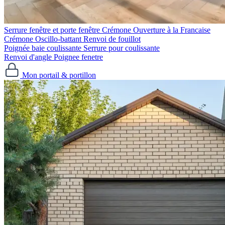
Serrure fenêtre et porte fenêtre
Crémone Ouverture à la Francaise
Crémone Oscillo-battant
Renvoi de fouillot
Poignée baie coulissante
Serrure pour coulissante
Renvoi d'angle
Poignee fenetre
Mon portail & portillon