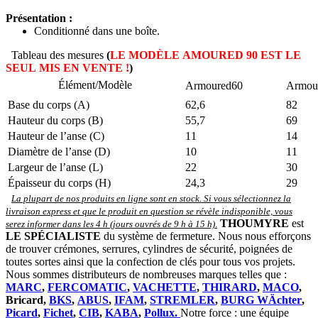
Présentation :
Conditionné dans une boîte.
Tableau des mesures
(
LE MODÈLE
AMOURED 90 EST LE
SEUL MIS EN VENTE !
)
Élément/Modèle
Armoured60
Armou
Base du corps (A)
62,6
82
Hauteur du corps (B)
55,7
69
Hauteur de l’anse (C)
11
14
Diamètre de l’anse (D)
10
11
Largeur de l’anse (L)
22
30
Épaisseur du corps (H)
24,3
29
La plupart de nos produits en ligne sont en stock. Si vous sélectionnez la
livraison express et que le produit en question se révèle indisponible, vous
THOUMYRE
est
serez informer dans les 4 h (jours ouvrés de 9 h à 15 h)
.
LE SPÉCIALISTE
du système de fermeture. Nous nous efforçons
de trouver crémones, serrures, cylindres de sécurité, poignées de
toutes sortes ainsi que la confection de clés pour tous vos projets.
Nous sommes distributeurs de nombreuses marques telles que :
MARC
,
FERCOMATIC
,
VACHETTE
,
THIRARD
,
MACO
,
Bricard,
BKS
,
ABUS
,
IFAM
,
STREMLER
,
BURG WÄchter
,
Picard
,
Fichet
,
CIB
,
KABA
,
Pollux.
Notre force : une équipe