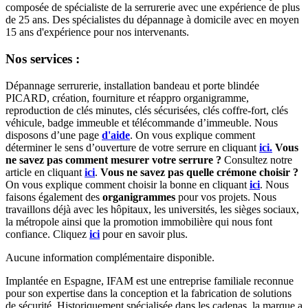
composée de spécialiste de la serrurerie avec une expérience de plus
de 25 ans. Des spécialistes du dépannage à domicile avec en moyen
15 ans d'expérience pour nos intervenants.
Nos services :
Dépannage serrurerie, installation bandeau et porte blindée
PICARD, création, fourniture et réappro organigramme,
r
eproduction de clés minutes, clés sécurisées, clés coffre-fort, clés
véhicule, badge immeuble et télécommande d’immeuble.
Nous
disposons d’une page
d'aide
.
On vous explique comment
déterminer le sens d’ouverture de votre serrure en cliquant
ici.
Vous
ne savez pas comment mesurer votre serrure ?
Consultez notre
article en cliquant
ici
.
Vous ne savez pas quelle crémone choisir ?
On vous explique comment choisir la bonne en cliquant
ici
.
Nous
faisons également des
organigrammes
pour vos projets. Nous
travaillons déjà avec les hôpitaux, les universités, les sièges sociaux,
la métropole ainsi que la promotion immobilière qui nous font
confiance. Cliquez
ici
pour en savoir plus.
Aucune information complémentaire disponible.
Implantée en Espagne, IFAM est une entreprise familiale reconnue
pour son expertise dans la conception et la fabrication de solutions
de sécurité. Historiquement spécialisée dans les cadenas, la marque a