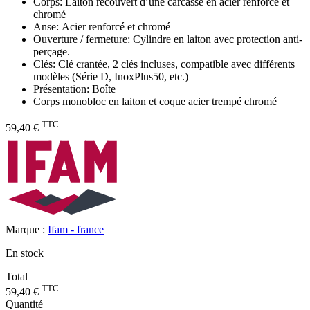
Corps: Laiton recouvert d’une carcasse en acier renforcé et
chromé
Anse: Acier renforcé et chromé
Ouverture / fermeture: Cylindre en laiton avec protection anti-
perçage.
Clés: Clé crantée, 2 clés incluses, compatible avec différents
modèles (Série D, InoxPlus50, etc.)
Présentation: Boîte
Corps monobloc en laiton et coque acier trempé chromé
TTC
59,40 €
Marque :
Ifam - france
En stock
Total
TTC
59,40 €
Quantité