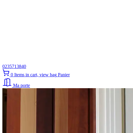
0235713840
0
Items in cart, view bag
Panier
Ma porte