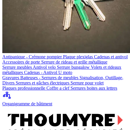
Antipanique - Crémone pompier
Plaque plexiglas
Cadenas et antivol
Accessoires de porte
Serrure de rideau et grille métallique
Serrure meubles
Antivol velo
Serrure bungalow
Volets et rideaux
métalliques
Cadenas - Antivol U moto
Gravures
Batteuses - Serrures de meubles
Signalisation, Outillage,
Divers
Serrures et gâches électriques
Serrure pour volet
Plaques professionnelle
Coffre a clef
Serrures boites aux lettres
Organigramme de bâtiment