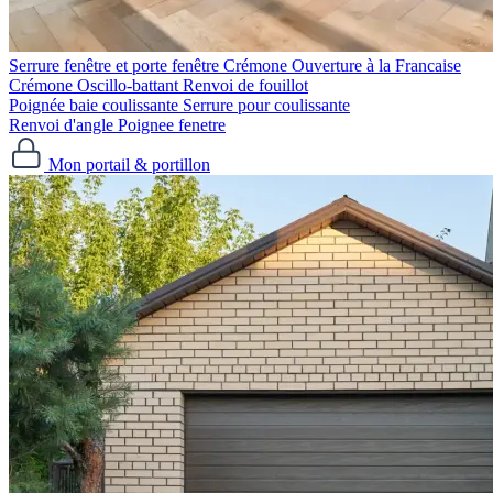
Serrure fenêtre et porte fenêtre
Crémone Ouverture à la Francaise
Crémone Oscillo-battant
Renvoi de fouillot
Poignée baie coulissante
Serrure pour coulissante
Renvoi d'angle
Poignee fenetre
Mon portail & portillon