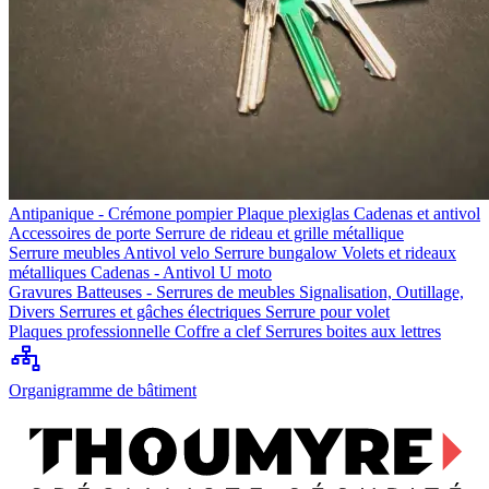
Antipanique - Crémone pompier
Plaque plexiglas
Cadenas et antivol
Accessoires de porte
Serrure de rideau et grille métallique
Serrure meubles
Antivol velo
Serrure bungalow
Volets et rideaux
métalliques
Cadenas - Antivol U moto
Gravures
Batteuses - Serrures de meubles
Signalisation, Outillage,
Divers
Serrures et gâches électriques
Serrure pour volet
Plaques professionnelle
Coffre a clef
Serrures boites aux lettres
Organigramme de bâtiment