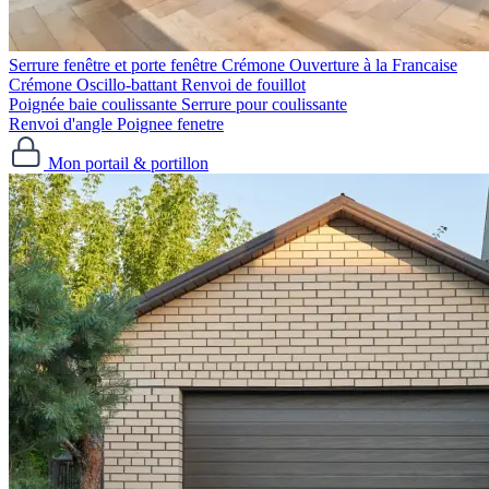
Serrure fenêtre et porte fenêtre
Crémone Ouverture à la Francaise
Crémone Oscillo-battant
Renvoi de fouillot
Poignée baie coulissante
Serrure pour coulissante
Renvoi d'angle
Poignee fenetre
Mon portail & portillon