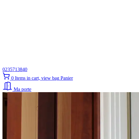
0235713840
0
Items in cart, view bag
Panier
Ma porte