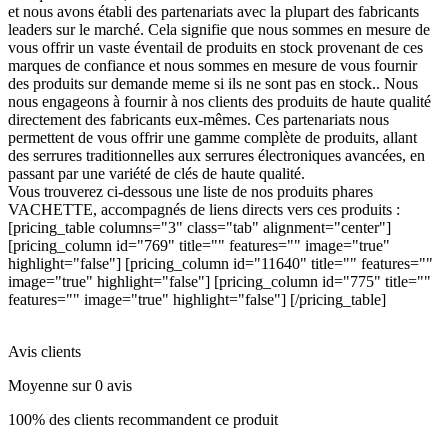
et nous avons établi des partenariats avec la plupart des fabricants
leaders sur le marché. Cela signifie que nous sommes en mesure de
vous offrir un vaste éventail de produits en stock provenant de ces
marques de confiance et nous sommes en mesure de vous fournir
des produits sur demande meme si ils ne sont pas en stock.. Nous
nous engageons à fournir à nos clients des produits de haute qualité
directement des fabricants eux-mêmes. Ces partenariats nous
permettent de vous offrir une gamme complète de produits, allant
des serrures traditionnelles aux serrures électroniques avancées, en
passant par une variété de clés de haute qualité.
Vous trouverez ci-dessous une liste de nos produits phares
VACHETTE, accompagnés de liens directs vers ces produits :
[pricing_table columns="3" class="tab" alignment="center"]
[pricing_column id="769" title="" features="" image="true"
highlight="false"] [pricing_column id="11640" title="" features=""
image="true" highlight="false"] [pricing_column id="775" title=""
features="" image="true" highlight="false"] [/pricing_table]
Avis clients
Moyenne sur 0 avis
100% des clients recommandent ce produit