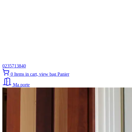
0235713840
0
Items in cart, view bag
Panier
Ma porte