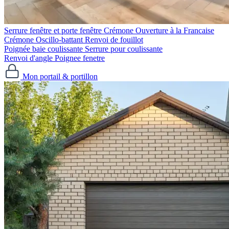
Serrure fenêtre et porte fenêtre
Crémone Ouverture à la Francaise
Crémone Oscillo-battant
Renvoi de fouillot
Poignée baie coulissante
Serrure pour coulissante
Renvoi d'angle
Poignee fenetre
Mon portail & portillon