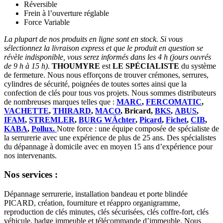
Réversible
Frein à l’ouverture réglable
Force Variable
La plupart de nos produits en ligne sont en stock. Si vous
sélectionnez la livraison express et que le produit en question se
révèle indisponible, vous serez informés dans les 4 h (jours ouvrés
de 9 h à 15 h)
.
THOUMYRE
est
LE SPÉCIALISTE
du système
de fermeture. Nous nous efforçons de trouver crémones, serrures,
cylindres de sécurité, poignées de toutes sortes ainsi que la
confection de clés pour tous vos projets. Nous sommes distributeurs
de nombreuses marques telles que :
MARC
,
FERCOMATIC
,
VACHETTE
,
THIRARD
,
MACO
, Bricard,
BKS
,
ABUS
,
IFAM
,
STREMLER
,
BURG WÄchter
,
Picard
,
Fichet
,
CIB
,
KABA
,
Pollux.
Notre force : une équipe composée de spécialiste de
la serrurerie avec une expérience de plus de 25 ans. Des spécialistes
du dépannage à domicile avec en moyen 15 ans d’expérience pour
nos intervenants.
Nos services :
Dépannage serrurerie, installation bandeau et porte blindée
PICARD, création, fourniture et réappro organigramme,
reproduction de clés minutes, clés sécurisées, clés coffre-fort, clés
véhicule, badge immeuble et télécommande d’immeuble. Nous