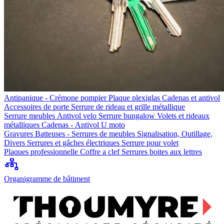
Antipanique - Crémone pompier
Plaque plexiglas
Cadenas et antivol
Accessoires de porte
Serrure de rideau et grille métallique
Serrure meubles
Antivol velo
Serrure bungalow
Volets et rideaux
métalliques
Cadenas - Antivol U moto
Gravures
Batteuses - Serrures de meubles
Signalisation, Outillage,
Divers
Serrures et gâches électriques
Serrure pour volet
Plaques professionnelle
Coffre a clef
Serrures boites aux lettres
Organigramme de bâtiment