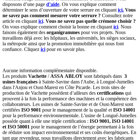
disposons d’une page
d’aide
. On vous explique comment
déterminer le sens d’ouverture de votre serrure en cliquant
ici.
Vous
ne savez pas comment mesurer votre serrure ?
Consultez notre
article en cliquant
ici
.
Vous ne savez pas quelle crémone choisir ?
On vous explique comment choisir la bonne en cliquant
ici
. Nous
faisons également des
organigrammes
pour vos projets. Nous
travaillons déjà avec les hôpitaux, les universités, les sièges sociaux,
la métropole ainsi que la promotion immobilière qui nous font
confiance. Cliquez
ici
pour en savoir plus.
Aucune information complémentaire disponible.
Les produits
Vachette
/
ASSA ABLOY
sont fabriqués dans
3
usines françaises
à Sainte-Savine dans l'Aube, à Longué-Jumelles
dans l'Anjou et Oust-Marest en Côte Picarde. Les trois sites de
production de Vachette possèdent d’ailleurs des
certifications
qui
prouvent à la fois la performance des machines et la compétence des
collaborateurs. Les usines de Sainte-Savine et de Oust-Marest sont
certifiées
ISO 9001
pour le management de la qualité et
ISO 14001
pour la performance environnementale. L'usine de Longué-Jumelles
possède quant à elle une triple certification :
ISO 9001, ISO 14001
et ISO 50001
pour le management de l’énergie permettant à la fois
de réduire son impact environnemental et ses coûts énergétiques. En
tant que revendeur, nous travaillons directement avec les fabricants