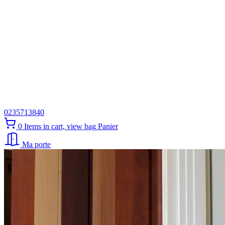
0235713840
0
Items in cart, view bag
Panier
Ma porte