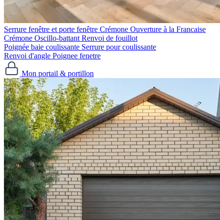
Serrure fenêtre et porte fenêtre
Crémone Ouverture à la Francaise
Crémone Oscillo-battant
Renvoi de fouillot
Poignée baie coulissante
Serrure pour coulissante
Renvoi d'angle
Poignee fenetre
Mon portail & portillon