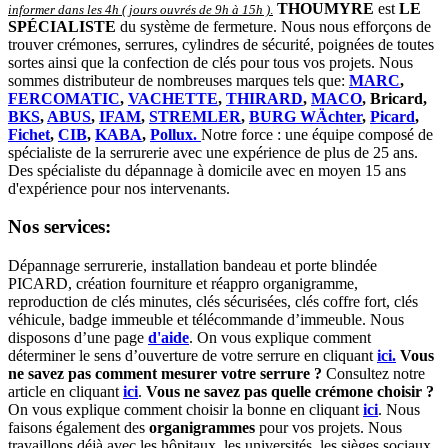
THOUMYRE
est
LE
informer dans les 4h ( jours ouvrés de 9h à 15h )
.
SPÉCIALISTE
du système de fermeture. Nous nous efforçons de
trouver crémones, serrures, cylindres de sécurité, poignées de toutes
sortes ainsi que la confection de clés pour tous vos projets. Nous
sommes distributeur de nombreuses marques tels que:
MARC
,
FERCOMATIC
,
VACHETTE
,
THIRARD
,
MACO
, Bricard,
BKS
,
ABUS
,
IFAM
,
STREMLER
,
BURG WÄchter
,
Picard
,
Fichet
,
CIB
,
KABA
,
Pollux.
Notre force : une équipe composé de
spécialiste de la serrurerie avec une expérience de plus de 25 ans.
Des spécialiste du dépannage à domicile avec en moyen 15 ans
d'expérience pour nos intervenants.
Nos services:
Dépannage serrurerie, installation bandeau et porte blindée
PICARD, création fourniture et réappro organigramme,
reproduction de clés minutes, clés sécurisées, clés coffre fort, clés
véhicule, badge immeuble et télécommande d’immeuble.
Nous
disposons d’une page
d'aide
.
On vous explique comment
déterminer le sens d’ouverture de votre serrure en cliquant
ici.
Vous
ne savez pas comment mesurer votre serrure ?
Consultez notre
article en cliquant
ici
.
Vous ne savez pas quelle crémone choisir ?
On vous explique comment choisir la bonne en cliquant
ici
.
Nous
faisons également des
organigrammes
pour vos projets. Nous
travaillons déjà avec les hôpitaux, les universités, les sièges sociaux,