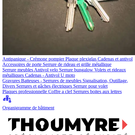
Antipanique - Crémone pompier
Plaque plexiglas
Cadenas et antivol
Accessoires de porte
Serrure de rideau et grille métallique
Serrure meubles
Antivol velo
Serrure bungalow
Volets et rideaux
métalliques
Cadenas - Antivol U moto
Gravures
Batteuses - Serrures de meubles
Signalisation, Outillage,
Divers
Serrures et gâches électriques
Serrure pour volet
Plaques professionnelle
Coffre a clef
Serrures boites aux lettres
Organigramme de bâtiment