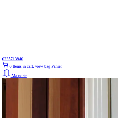
0235713840
0
Items in cart, view bag
Panier
Ma porte