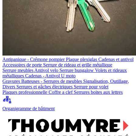
Antipanique - Crémone pompier
Plaque plexiglas
Cadenas et antivol
Accessoires de porte
Serrure de rideau et grille métallique
Serrure meubles
Antivol velo
Serrure bungalow
Volets et rideaux
métalliques
Cadenas - Antivol U moto
Gravures
Batteuses - Serrures de meubles
Signalisation, Outillage,
Divers
Serrures et gâches électriques
Serrure pour volet
Plaques professionnelle
Coffre a clef
Serrures boites aux lettres
Organigramme de bâtiment