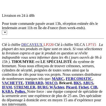
Livraison en 24 à 48h
Pour toute commande passée avant 13h, réception estimée dès le
lendemain avant 11h en Île-de-France (hors week-ends).
Clé à chiffre
DECAYEUX
LP220
Clé à chiffre SILCA
LP715
La
plupart des nos produits en ligne sont en stock. Si vous sélectionnez
la livraison express et que le produit en question se révèle
indisponible vous serez informer dans les 4h ( jours ouvrés de 9h à
15h )
.
THOUMYRE
est
LE SPÉCIALISTE
du système de
fermeture. Nous nous efforçons de trouver crémones, serrures,
cylindres de sécurité, poignées de toutes sortes ainsi que la
confection de clés pour tous vos projets. Nous sommes distributeur
de nombreuses marques tels que:
MARC
,
FERCOMATIC
,
VACHETTE
,
THIRARD
,
MACO
, Bricard,
BKS
,
ABUS
,
IFAM
,
STREMLER
,
BURG WÄchter
,
Picard
,
Fichet
,
CIB
,
KABA
,
Pollux.
Notre force : une équipe composé de spécialiste de
la serrurerie avec une expérience de plus de 25 ans. Des spécialiste
du dépannage à domicile avec en moyen 15 ans d’expérience pour
nos intervenants.