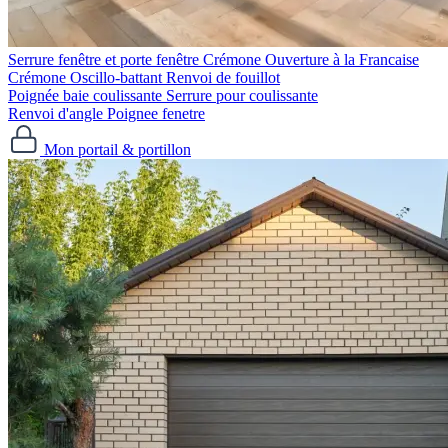
Serrure fenêtre et porte fenêtre
Crémone Ouverture à la Francaise
Crémone Oscillo-battant
Renvoi de fouillot
Poignée baie coulissante
Serrure pour coulissante
Renvoi d'angle
Poignee fenetre
Mon portail & portillon