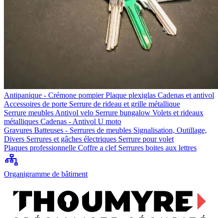
Antipanique - Crémone pompier
Plaque plexiglas
Cadenas et antivol
Accessoires de porte
Serrure de rideau et grille métallique
Serrure meubles
Antivol velo
Serrure bungalow
Volets et rideaux
métalliques
Cadenas - Antivol U moto
Gravures
Batteuses - Serrures de meubles
Signalisation, Outillage,
Divers
Serrures et gâches électriques
Serrure pour volet
Plaques professionnelle
Coffre a clef
Serrures boites aux lettres
Organigramme de bâtiment