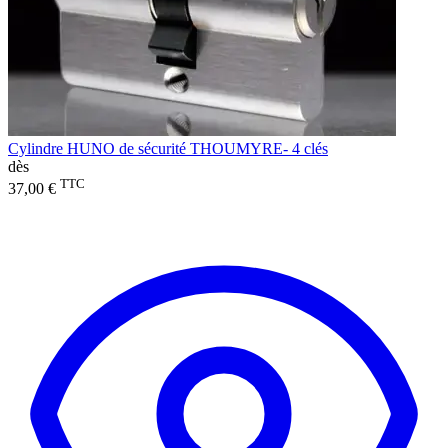
Cylindre HUNO de sécurité THOUMYRE- 4 clés
dès
TTC
37,00 €