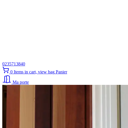
0235713840
0
Items in cart, view bag
Panier
Ma porte