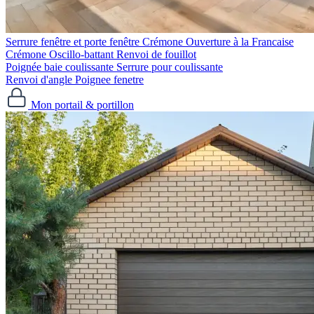
Serrure fenêtre et porte fenêtre
Crémone Ouverture à la Francaise
Crémone Oscillo-battant
Renvoi de fouillot
Poignée baie coulissante
Serrure pour coulissante
Renvoi d'angle
Poignee fenetre
Mon portail & portillon