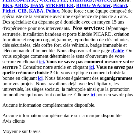
BKS
,
ABUS
,
IFAM
,
STREMLER
,
BURG WÄchter
,
Picard
,
Fichet
,
CIB
,
KABA
,
Pollux.
Notre force : une équipe composé de
spécialiste de la serrurerie avec une expérience de plus de 25 ans.
Des spécialiste du dépannage à domicile avec en moyen 15 ans
Nos services:
d'expérience pour nos intervenants.
Dépannage
serrurerie, installation bandeau et porte blindée PICARD, création
fourniture et réappro organigramme, reproduction de clés minutes,
clés sécurisées, clés coffre fort, clés véhicule, badge immeuble et
télécommande d’immeuble.
Nous disposons d’une page
d'aide
.
On
vous explique comment déterminer le sens d’ouverture de votre
serrure en cliquant
ici.
Vous ne savez pas comment mesurer votre
serrure ?
Consultez notre article en cliquant
ici
.
Vous ne savez pas
quelle crémone choisir ?
On vous explique comment choisir la
bonne en cliquant
ici
.
Nous faisons également des
organigrammes
pour vos projets. Nous travaillons déjà avec les hôpitaux, les
universités, les sièges sociaux, la métropole ainsi que la promotion
immobilière qui nous font confiance. Cliquez
ici
pour en savoir plus.
Aucune information complémentaire disponible.
Aucune information complémentaire sur la marque disponible.
Avis clients
Moyenne sur 0 avis