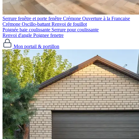
Serrure fenêtre et porte fenêtre
Crémone Ouverture à la Francaise
Crémone Oscillo-battant
Renvoi de fouillot
Poignée baie coulissante
Serrure pour coulissante
Renvoi d'angle
Poignee fenetre
Mon portail & portillon