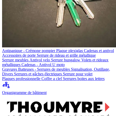
Antipanique - Crémone pompier
Plaque plexiglas
Cadenas et antivol
Accessoires de porte
Serrure de rideau et grille métallique
Serrure meubles
Antivol velo
Serrure bungalow
Volets et rideaux
métalliques
Cadenas - Antivol U moto
Gravures
Batteuses - Serrures de meubles
Signalisation, Outillage,
Divers
Serrures et gâches électriques
Serrure pour volet
Plaques professionnelle
Coffre a clef
Serrures boites aux lettres
Organigramme de bâtiment