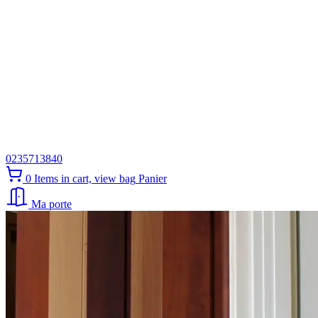
0235713840
0
Items in cart, view bag
Panier
Ma porte