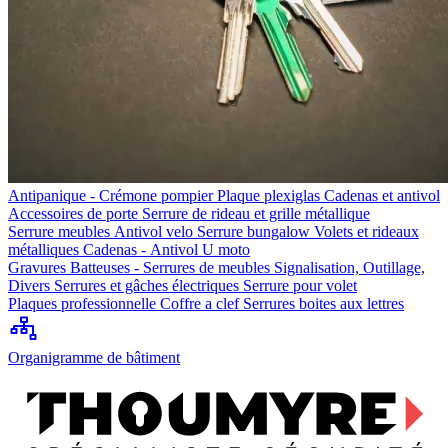
Antipanique - Crémone pompier
Plaque plexiglas
Cadenas et antivol
Accessoires de porte
Serrure de rideau et grille métallique
Serrure meubles
Antivol velo
Serrure bungalow
Volets et rideaux
métalliques
Cadenas - Antivol U moto
Gravures
Batteuses - Serrures de meubles
Signalisation, Outillage,
Divers
Serrures et gâches électriques
Serrure pour volet
Plaques professionnelle
Coffre a clef
Serrures boites aux lettres
Organigramme de bâtiment