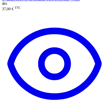
dès
TTC
37,00 €