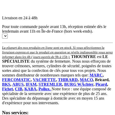
Livraison en 24 à 48h
Pour toute commande passée avant 13h, réception estimée dès le
lendemain avant 11h en Île-de-France (hors week-ends).
La plupart des nos produits en ligne sont en stock. Si vous sélectionnez la
livraison express et que le produit en question se révèle indisponible vous serez
THOUMYRE
est
LE
informer dans les 4h ( jours ouvrés de 9h à 15h )
.
SPÉCIALISTE
du système de fermeture. Nous nous efforçons de
trouver crémones, serrures, cylindres de sécurité, poignées de toutes
sortes ainsi que la confection de clés pour tous vos projets. Nous
sommes distributeur de nombreuses marques tels que:
MARC
,
FERCOMATIC
,
VACHETTE
,
THIRARD
,
MACO
, Bricard,
BKS
,
ABUS
,
IFAM
,
STREMLER
,
BURG WÄchter
,
Picard
,
Fichet
,
CIB
,
KABA
,
Pollux.
Notre force : une équipe composé de
spécialiste de la serrurerie avec une expérience de plus de 25 ans.
Des spécialiste du dépannage à domicile avec en moyen 15 ans
d'expérience pour nos intervenants.
Nos services: