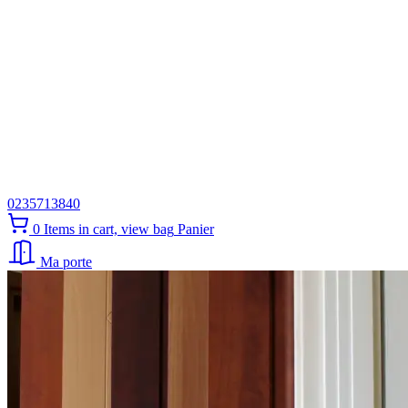
0235713840
0
Items in cart, view bag
Panier
Ma porte