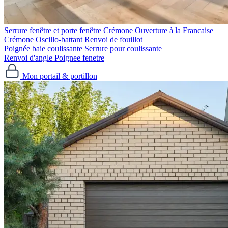
Serrure fenêtre et porte fenêtre
Crémone Ouverture à la Francaise
Crémone Oscillo-battant
Renvoi de fouillot
Poignée baie coulissante
Serrure pour coulissante
Renvoi d'angle
Poignee fenetre
Mon portail & portillon