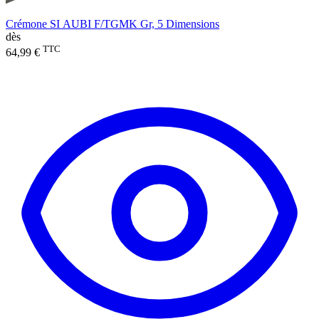
Crémone SI AUBI F/TGMK Gr, 5 Dimensions
dès
TTC
64,99 €