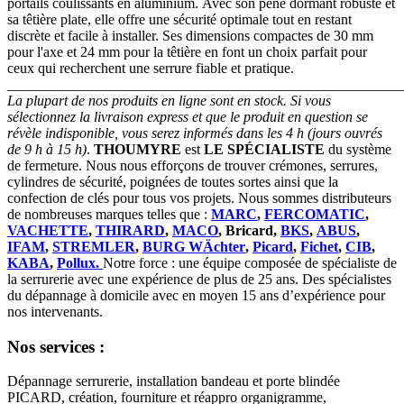
portails coulissants en aluminium. Avec son pêne dormant robuste et
sa têtière plate, elle offre une sécurité optimale tout en restant
discrète et facile à installer. Ses dimensions compactes de 30 mm
pour l'axe et 24 mm pour la têtière en font un choix parfait pour
ceux qui recherchent une serrure fiable et pratique.
_______________________________________________________
La plupart de nos produits en ligne sont en stock. Si vous
sélectionnez la livraison express et que le produit en question se
révèle indisponible, vous serez informés dans les 4 h (jours ouvrés
de 9 h à 15 h)
.
THOUMYRE
est
LE SPÉCIALISTE
du système
de fermeture. Nous nous efforçons de trouver crémones, serrures,
cylindres de sécurité, poignées de toutes sortes ainsi que la
confection de clés pour tous vos projets. Nous sommes distributeurs
de nombreuses marques telles que :
MARC
,
FERCOMATIC
,
VACHETTE
,
THIRARD
,
MACO
, Bricard,
BKS
,
ABUS
,
IFAM
,
STREMLER
,
BURG WÄchter
,
Picard
,
Fichet
,
CIB
,
KABA
,
Pollux.
Notre force : une équipe composée de spécialiste de
la serrurerie avec une expérience de plus de 25 ans. Des spécialistes
du dépannage à domicile avec en moyen 15 ans d’expérience pour
nos intervenants.
Nos services :
Dépannage serrurerie, installation bandeau et porte blindée
PICARD, création, fourniture et réappro organigramme,