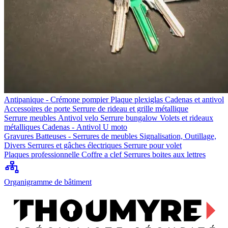
Antipanique - Crémone pompier
Plaque plexiglas
Cadenas et antivol
Accessoires de porte
Serrure de rideau et grille métallique
Serrure meubles
Antivol velo
Serrure bungalow
Volets et rideaux
métalliques
Cadenas - Antivol U moto
Gravures
Batteuses - Serrures de meubles
Signalisation, Outillage,
Divers
Serrures et gâches électriques
Serrure pour volet
Plaques professionnelle
Coffre a clef
Serrures boites aux lettres
Organigramme de bâtiment