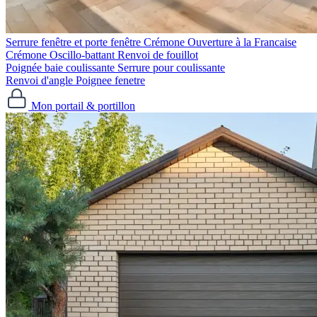
Serrure fenêtre et porte fenêtre
Crémone Ouverture à la Francaise
Crémone Oscillo-battant
Renvoi de fouillot
Poignée baie coulissante
Serrure pour coulissante
Renvoi d'angle
Poignee fenetre
Mon portail & portillon