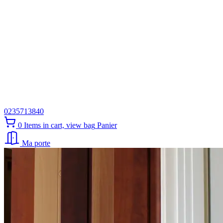
0235713840
0
Items in cart, view bag
Panier
Ma porte