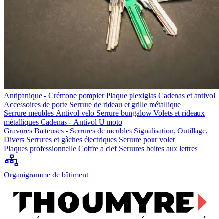
Antipanique - Crémone pompier
Plaque plexiglas
Cadenas et antivol
Accessoires de porte
Serrure de rideau et grille métallique
Serrure meubles
Antivol velo
Serrure bungalow
Volets et rideaux
métalliques
Cadenas - Antivol U moto
Gravures
Batteuses - Serrures de meubles
Signalisation, Outillage,
Divers
Serrures et gâches électriques
Serrure pour volet
Plaques professionnelle
Coffre a clef
Serrures boites aux lettres
Organigramme de bâtiment