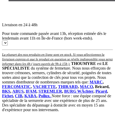
Livraison en 24 à 48h
Pour toute commande passée avant 13h, réception estimée dès le
lendemain avant 11h en Île-de-France (hors week-ends).
La plupart des nos produits en ligne sont en stock. Si vous sélectionnez la
livraison express et que le produit en question se révèle indisponible vous serez
THOUMYRE
est
LE
informer dans les 4h ( jours ouvrés de 9h à 15h )
.
SPÉCIALISTE
du système de fermeture. Nous nous efforçons de
trouver crémones, serrures, cylindres de sécurité, poignées de toutes
sortes ainsi que la confection de clés pour tous vos projets. Nous
sommes distributeur de nombreuses marques tels que:
MARC
,
FERCOMATIC
,
VACHETTE
,
THIRARD
,
MACO
, Bricard,
BKS
,
ABUS
,
IFAM
,
STREMLER
,
BURG WÄchter
,
Picard
,
Fichet
,
CIB
,
KABA
,
Pollux.
Notre force : une équipe composé de
spécialiste de la serrurerie avec une expérience de plus de 25 ans.
Des spécialiste du dépannage à domicile avec en moyen 15 ans
d'expérience pour nos intervenants.