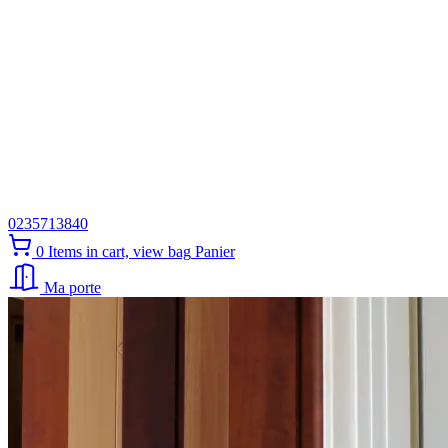
0235713840
0
Items in cart, view bag
Panier
Ma porte