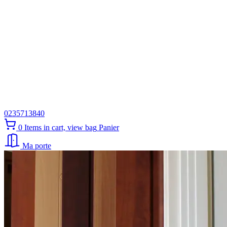
0235713840
0
Items in cart, view bag
Panier
Ma porte