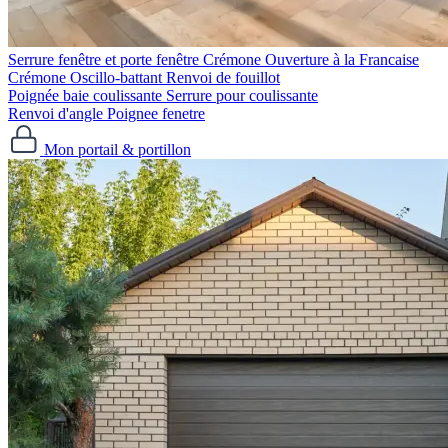
Serrure fenêtre et porte fenêtre
Crémone Ouverture à la Francaise
Crémone Oscillo-battant
Renvoi de fouillot
Poignée baie coulissante
Serrure pour coulissante
Renvoi d'angle
Poignee fenetre
Mon portail & portillon