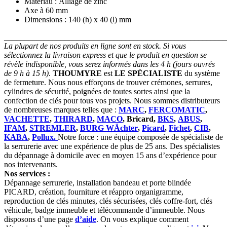
Matériau : Alliage de zinc
Axe à 60 mm
Dimensions : 140 (h) x 40 (l) mm
_______________________________________________________
La plupart de nos produits en ligne sont en stock. Si vous
sélectionnez la livraison express et que le produit en question se
révèle indisponible, vous serez informés dans les 4 h (jours ouvrés
de 9 h à 15 h)
.
THOUMYRE
est
LE SPÉCIALISTE
du système
de fermeture. Nous nous efforçons de trouver crémones, serrures,
cylindres de sécurité, poignées de toutes sortes ainsi que la
confection de clés pour tous vos projets. Nous sommes distributeurs
de nombreuses marques telles que :
MARC
,
FERCOMATIC
,
VACHETTE
,
THIRARD
,
MACO
, Bricard,
BKS
,
ABUS
,
IFAM
,
STREMLER
,
BURG WÄchter
,
Picard
,
Fichet
,
CIB
,
KABA
,
Pollux.
Notre force : une équipe composée de spécialiste de
la serrurerie avec une expérience de plus de 25 ans. Des spécialistes
du dépannage à domicile avec en moyen 15 ans d’expérience pour
nos intervenants.
Nos services :
Dépannage serrurerie, installation bandeau et porte blindée
PICARD, création, fourniture et réappro organigramme,
reproduction de clés minutes, clés sécurisées, clés coffre-fort, clés
véhicule, badge immeuble et télécommande d’immeuble. Nous
disposons d’une page
d’aide
. On vous explique comment