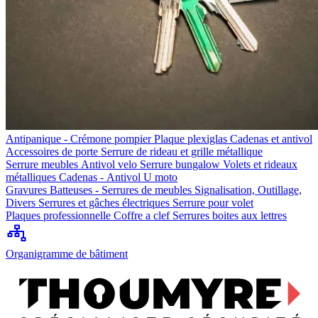
Antipanique - Crémone pompier
Plaque plexiglas
Cadenas et antivol
Accessoires de porte
Serrure de rideau et grille métallique
Serrure meubles
Antivol velo
Serrure bungalow
Volets et rideaux
métalliques
Cadenas - Antivol U moto
Gravures
Batteuses - Serrures de meubles
Signalisation, Outillage,
Divers
Serrures et gâches électriques
Serrure pour volet
Plaques professionnelle
Coffre a clef
Serrures boites aux lettres
Organigramme de bâtiment