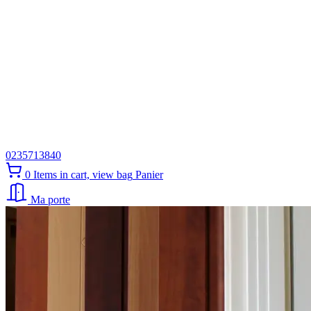
0235713840
0
Items in cart, view bag
Panier
Ma porte