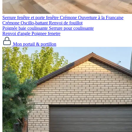
Serrure fenêtre et porte fenêtre
Crémone Ouverture à la Francaise
Crémone Oscillo-battant
Renvoi de fouillot
Poignée baie coulissante
Serrure pour coulissante
Renvoi d'angle
Poignee fenetre
Mon portail & portillon