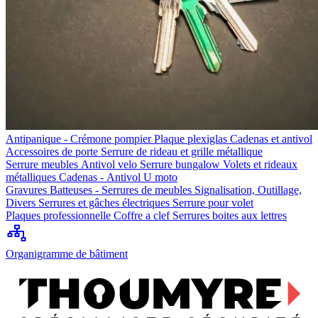
Antipanique - Crémone pompier
Plaque plexiglas
Cadenas et antivol
Accessoires de porte
Serrure de rideau et grille métallique
Serrure meubles
Antivol velo
Serrure bungalow
Volets et rideaux
métalliques
Cadenas - Antivol U moto
Gravures
Batteuses - Serrures de meubles
Signalisation, Outillage,
Divers
Serrures et gâches électriques
Serrure pour volet
Plaques professionnelle
Coffre a clef
Serrures boites aux lettres
Organigramme de bâtiment