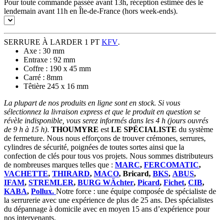
Pour toute commande passée avant 13h, réception estimée dès le
lendemain avant 11h en Île-de-France (hors week-ends).
SERRURE À LARDER 1 PT
KFV
.
Axe : 30 mm
Entraxe : 92 mm
Coffre : 190 x 45 mm
Carré : 8mm
Têtière 245 x 16 mm
La plupart de nos produits en ligne sont en stock. Si vous
sélectionnez la livraison express et que le produit en question se
révèle indisponible, vous serez informés dans les 4 h (jours ouvrés
de 9 h à 15 h)
.
THOUMYRE
est
LE SPÉCIALISTE
du système
de fermeture. Nous nous efforçons de trouver crémones, serrures,
cylindres de sécurité, poignées de toutes sortes ainsi que la
confection de clés pour tous vos projets. Nous sommes distributeurs
de nombreuses marques telles que :
MARC
,
FERCOMATIC
,
VACHETTE
,
THIRARD
,
MACO
, Bricard,
BKS
,
ABUS
,
IFAM
,
STREMLER
,
BURG WÄchter
,
Picard
,
Fichet
,
CIB
,
KABA
,
Pollux.
Notre force : une équipe composée de spécialiste de
la serrurerie avec une expérience de plus de 25 ans. Des spécialistes
du dépannage à domicile avec en moyen 15 ans d’expérience pour
nos intervenants.