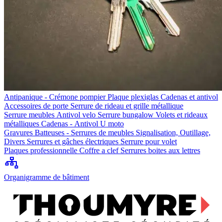
Antipanique - Crémone pompier
Plaque plexiglas
Cadenas et antivol
Accessoires de porte
Serrure de rideau et grille métallique
Serrure meubles
Antivol velo
Serrure bungalow
Volets et rideaux
métalliques
Cadenas - Antivol U moto
Gravures
Batteuses - Serrures de meubles
Signalisation, Outillage,
Divers
Serrures et gâches électriques
Serrure pour volet
Plaques professionnelle
Coffre a clef
Serrures boites aux lettres
Organigramme de bâtiment