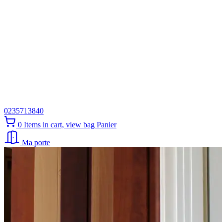
0235713840
0
Items in cart, view bag
Panier
Ma porte