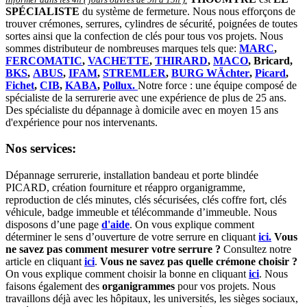
SPÉCIALISTE
du système de fermeture. Nous nous efforçons de
trouver crémones, serrures, cylindres de sécurité, poignées de toutes
sortes ainsi que la confection de clés pour tous vos projets. Nous
sommes distributeur de nombreuses marques tels que:
MARC
,
FERCOMATIC
,
VACHETTE
,
THIRARD
,
MACO
, Bricard,
BKS
,
ABUS
,
IFAM
,
STREMLER
,
BURG WÄchter
,
Picard
,
Fichet
,
CIB
,
KABA
,
Pollux.
Notre force : une équipe composé de
spécialiste de la serrurerie avec une expérience de plus de 25 ans.
Des spécialiste du dépannage à domicile avec en moyen 15 ans
d'expérience pour nos intervenants.
Nos services:
Dépannage serrurerie, installation bandeau et porte blindée
PICARD, création fourniture et réappro organigramme,
r
eproduction de clés minutes, clés sécurisées, clés coffre fort, clés
véhicule, badge immeuble et télécommande d’immeuble.
Nous
disposons d’une page
d'aide
.
On vous explique comment
déterminer le sens d’ouverture de votre serrure en cliquant
ici.
Vous
ne savez pas comment mesurer votre serrure ?
Consultez notre
article en cliquant
ici
.
Vous ne savez pas quelle crémone choisir ?
On vous explique comment choisir la bonne en cliquant
ici
.
Nous
faisons également des
organigrammes
pour vos projets. Nous
travaillons déjà avec les hôpitaux, les universités, les sièges sociaux,