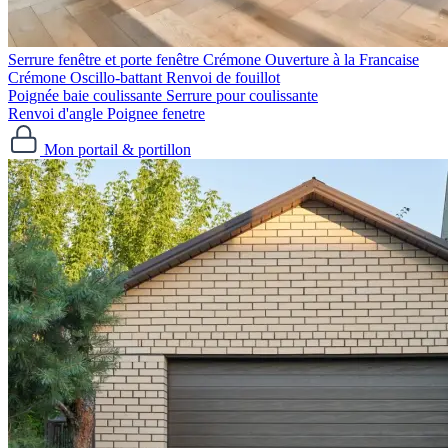
Serrure fenêtre et porte fenêtre
Crémone Ouverture à la Francaise
Crémone Oscillo-battant
Renvoi de fouillot
Poignée baie coulissante
Serrure pour coulissante
Renvoi d'angle
Poignee fenetre
Mon portail & portillon