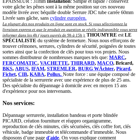
ÉPAISSEUR : 31mm
Installation
: Simple et rapide / conservez
votre gâche les pênes sont à la même position sur ces nouveau
modèle livrée avec béquille double Serrure JDC tube carrée 60mm
Livrée sans gâche, sans
cylindre européen.
La plupart des nos produits en ligne sont en stock. Si vous sélectionnez la
livraison express et que le produit en question se révèle indisponible vous serez
THOUMYRE
est
LE
informer dans les 4h ( jours ouvrés de 9h à 15h )
.
SPÉCIALISTE
du système de fermeture. Nous nous efforçons de
trouver crémones, serrures, cylindres de sécurité, poignées de toutes
sortes ainsi que la confection de clés pour tous vos projets. Nous
sommes distributeur de nombreuses marques tels que:
MARC
,
FERCOMATIC
,
VACHETTE
,
THIRARD
,
MACO
, Bricard,
BKS
,
ABUS
,
IFAM
,
STREMLER
,
BURG WÄchter
,
Picard
,
Fichet
,
CIB
,
KABA
,
Pollux.
Notre force : une équipe composé de
spécialiste de la serrurerie avec une expérience de plus de 25 ans.
Des spécialiste du dépannage à domicile avec en moyen 15 ans
d'expérience pour nos intervenants.
Nos services:
Dépannage serrurerie, installation bandeau et porte blindée
PICARD, création fourniture et réappro organigramme,
r
eproduction de clés minutes, clés sécurisées, clés coffre fort, clés
véhicule, badge immeuble et télécommande d’immeuble.
Nous
disposons d’une page
d'aide
.
On vous explique comment