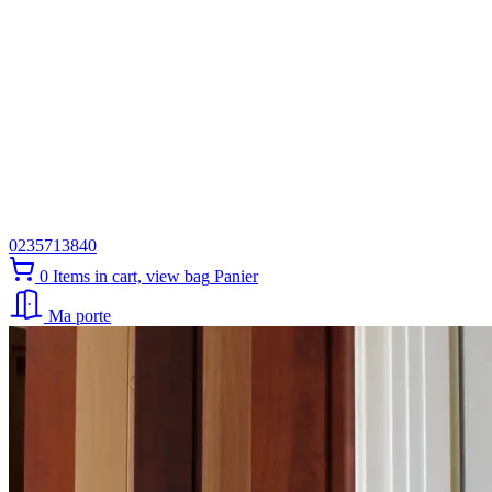
0235713840
0
Items in cart, view bag
Panier
Ma porte