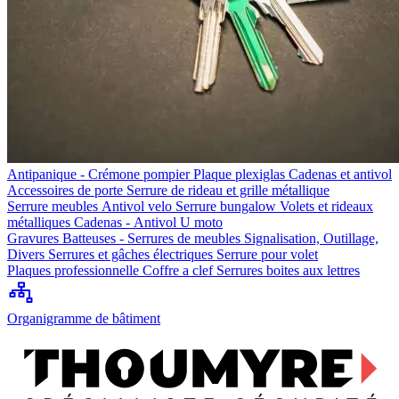
Antipanique - Crémone pompier
Plaque plexiglas
Cadenas et antivol
Accessoires de porte
Serrure de rideau et grille métallique
Serrure meubles
Antivol velo
Serrure bungalow
Volets et rideaux
métalliques
Cadenas - Antivol U moto
Gravures
Batteuses - Serrures de meubles
Signalisation, Outillage,
Divers
Serrures et gâches électriques
Serrure pour volet
Plaques professionnelle
Coffre a clef
Serrures boites aux lettres
Organigramme de bâtiment