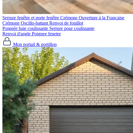
Serrure fenêtre et porte fenêtre
Crémone Ouverture à la Francaise
Crémone Oscillo-battant
Renvoi de fouillot
Poignée baie coulissante
Serrure pour coulissante
Renvoi d'angle
Poignee fenetre
Mon portail & portillon