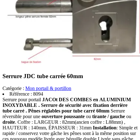
Serrure JDC tube carrée 60mm
Catégorie :
Mon portail & portillon
Référence :
8094
Serrure pour portail
JACOt DES COMBES en ALUMINIUM
INOXYDABLE .
Serrure de sécurité avec fixation derrière
tube carré .
Pênes réglables pour tube carré 60mm
Serrure
réversible pour une
ouverture poussante
ou
tirante / gauche
ou
droite
. Coffre : LARGEUR : 82mm(ancien coffre : L88mm) ,
HAUTEUR : 140mm, ÉPAISSEUR : 31mm
Installation
: Simple et
rapide / conservez votre gâche les pênes sont à la même position sur
ces nouveau modèle livrée avec béquille double Livrée sans gâche,