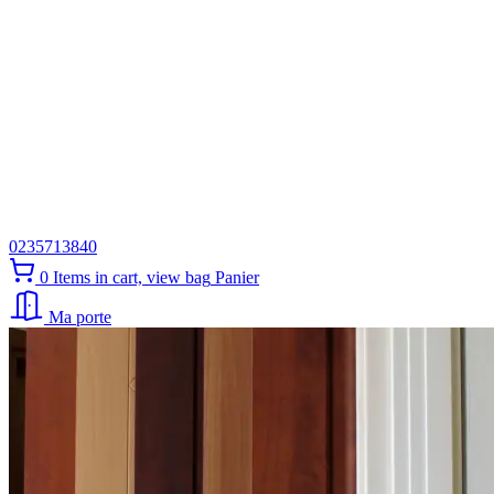
0235713840
0
Items in cart, view bag
Panier
Ma porte