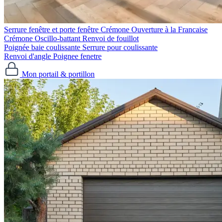
Serrure fenêtre et porte fenêtre
Crémone Ouverture à la Francaise
Crémone Oscillo-battant
Renvoi de fouillot
Poignée baie coulissante
Serrure pour coulissante
Renvoi d'angle
Poignee fenetre
Mon portail & portillon