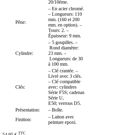
20/10ème.
– En acier chromé.
– Longueurs: 110
mm. (160 et 200
Pêne:
mm. en option). –
Tours: 2. –
Épaisseur: 9 mm.
– 5 goupilles. –
Rond diamètre:
Cylindre:
23 mm. –
Longueurs: de 30
à 100 mm.
– Clé crantée. –
Livré avec 3 clés.
– Clé compatible
Clés:
avec: cylindres
Série F5S; cadenas
Série U,
E50; verrous D5.
Présentation:
– Boîte.
– Laiton avec
Finition:
peinture epoxi.
TTC
54,95 €