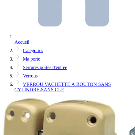
Accueil
Catégories
Ma porte
Serrures portes d'entree
Verrous
VERROU VACHETTE A BOUTON SANS
CYLINDRE-SANS CLE