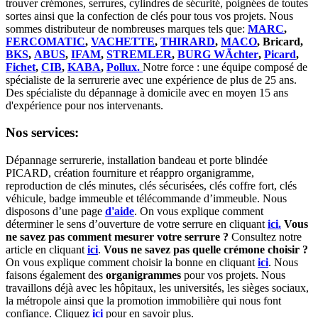
trouver crémones, serrures, cylindres de sécurité, poignées de toutes
sortes ainsi que la confection de clés pour tous vos projets. Nous
sommes distributeur de nombreuses marques tels que:
MARC
,
FERCOMATIC
,
VACHETTE
,
THIRARD
,
MACO
, Bricard,
BKS
,
ABUS
,
IFAM
,
STREMLER
,
BURG WÄchter
,
Picard
,
Fichet
,
CIB
,
KABA
,
Pollux.
Notre force : une équipe composé de
spécialiste de la serrurerie avec une expérience de plus de 25 ans.
Des spécialiste du dépannage à domicile avec en moyen 15 ans
d'expérience pour nos intervenants.
Nos services:
Dépannage serrurerie, installation bandeau et porte blindée
PICARD, création fourniture et réappro organigramme,
r
eproduction de clés minutes, clés sécurisées, clés coffre fort, clés
véhicule, badge immeuble et télécommande d’immeuble.
Nous
disposons d’une page
d'aide
.
On vous explique comment
déterminer le sens d’ouverture de votre serrure en cliquant
ici.
Vous
ne savez pas comment mesurer votre serrure ?
Consultez notre
article en cliquant
ici
.
Vous ne savez pas quelle crémone choisir ?
On vous explique comment choisir la bonne en cliquant
ici
.
Nous
faisons également des
organigrammes
pour vos projets. Nous
travaillons déjà avec les hôpitaux, les universités, les sièges sociaux,
la métropole ainsi que la promotion immobilière qui nous font
confiance. Cliquez
ici
pour en savoir plus.