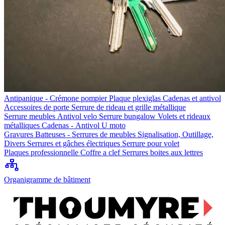
Antipanique - Crémone pompier
Plaque plexiglas
Cadenas et antivol
Accessoires de porte
Serrure de rideau et grille métallique
Serrure meubles
Antivol velo
Serrure bungalow
Volets et rideaux
métalliques
Cadenas - Antivol U moto
Gravures
Batteuses - Serrures de meubles
Signalisation, Outillage,
Divers
Serrures et gâches électriques
Serrure pour volet
Plaques professionnelle
Coffre a clef
Serrures boites aux lettres
Organigramme de bâtiment