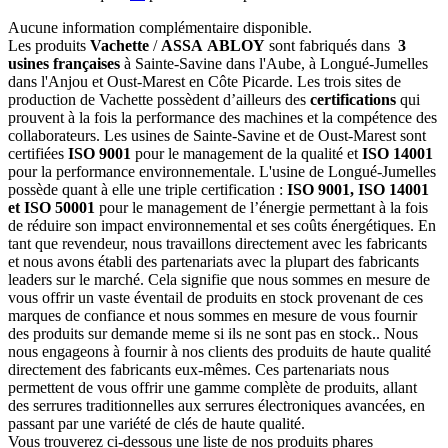
Aucune information complémentaire disponible.
Les produits
Vachette
/
ASSA ABLOY
sont fabriqués dans
3
usines françaises
à Sainte-Savine dans l'Aube, à Longué-Jumelles
dans l'Anjou et Oust-Marest en Côte Picarde. Les trois sites de
production de Vachette possèdent d’ailleurs des
certifications
qui
prouvent à la fois la performance des machines et la compétence des
collaborateurs. Les usines de Sainte-Savine et de Oust-Marest sont
certifiées
ISO 9001
pour le management de la qualité et
ISO 14001
pour la performance environnementale. L'usine de Longué-Jumelles
possède quant à elle une triple certification :
ISO 9001, ISO 14001
et ISO 50001
pour le management de l’énergie permettant à la fois
de réduire son impact environnemental et ses coûts énergétiques. En
tant que revendeur, nous travaillons directement avec les fabricants
et nous avons établi des partenariats avec la plupart des fabricants
leaders sur le marché. Cela signifie que nous sommes en mesure de
vous offrir un vaste éventail de produits en stock provenant de ces
marques de confiance et nous sommes en mesure de vous fournir
des produits sur demande meme si ils ne sont pas en stock.. Nous
nous engageons à fournir à nos clients des produits de haute qualité
directement des fabricants eux-mêmes. Ces partenariats nous
permettent de vous offrir une gamme complète de produits, allant
des serrures traditionnelles aux serrures électroniques avancées, en
passant par une variété de clés de haute qualité.
Vous trouverez ci-dessous une liste de nos produits phares