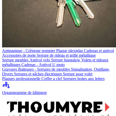
Antipanique - Crémone pompier
Plaque plexiglas
Cadenas et antivol
Accessoires de porte
Serrure de rideau et grille métallique
Serrure meubles
Antivol velo
Serrure bungalow
Volets et rideaux
métalliques
Cadenas - Antivol U moto
Gravures
Batteuses - Serrures de meubles
Signalisation, Outillage,
Divers
Serrures et gâches électriques
Serrure pour volet
Plaques professionnelle
Coffre a clef
Serrures boites aux lettres
Organigramme de bâtiment