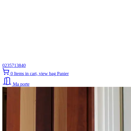
0235713840
0
Items in cart, view bag
Panier
Ma porte