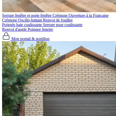
Serrure fenêtre et porte fenêtre
Crémone Ouverture à la Francaise
Crémone Oscillo-battant
Renvoi de fouillot
Poignée baie coulissante
Serrure pour coulissante
Renvoi d'angle
Poignee fenetre
Mon portail & portillon