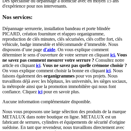
Des spécialiste du dépannage à domicile avec en moyen 15 ans
d'expérience pour nos intervenants.
Nos services:
Dépannage serrurerie, installation bandeau et porte blindée
PICARD, création fourniture et réappro organigramme,
r
eproduction de clés minutes, clés sécurisées, clés coffre fort, clés
véhicule, badge immeuble et télécommande d’immeuble.
Nous
disposons d’une page
d'aide
.
On vous explique comment
déterminer le sens d’ouverture de votre serrure en cliquant
ici.
Vous
ne savez pas comment mesurer votre serrure ?
Consultez notre
article en cliquant
ici
.
Vous ne savez pas quelle crémone choisir ?
On vous explique comment choisir la bonne en cliquant
ici
.
Nous
faisons également des
organigrammes
pour vos projets. Nous
travaillons déjà avec les hôpitaux, les universités, les sièges sociaux,
la métropole ainsi que la promotion immobilière qui nous font
confiance. Cliquez
ici
pour en savoir plus.
Aucune information complémentaire disponible.
Nous vous proposons une large sélection des produits de la marque
METALUX dans notre boutique en ligne. METALUX est un
fabricant de serrures, cylindres et équipements de sécurité d'origine
suédoise. En tant que revendeur, nous travaillons directement avec