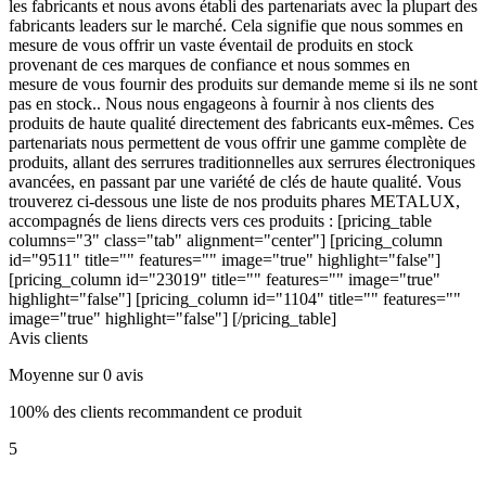
les fabricants et nous avons établi des partenariats avec la plupart des
fabricants leaders sur le marché. Cela signifie que nous sommes en
mesure de vous offrir un vaste éventail de produits en stock
provenant de ces marques de confiance et nous sommes en
mesure de vous fournir des produits sur demande meme si ils ne sont
pas en stock.. Nous nous engageons à fournir à nos clients des
produits de haute qualité directement des fabricants eux-mêmes. Ces
partenariats nous permettent de vous offrir une gamme complète de
produits, allant des serrures traditionnelles aux serrures électroniques
avancées, en passant par une variété de clés de haute qualité. Vous
trouverez ci-dessous une liste de nos produits phares METALUX,
accompagnés de liens directs vers ces produits : [pricing_table
columns="3" class="tab" alignment="center"] [pricing_column
id="9511" title="" features="" image="true" highlight="false"]
[pricing_column id="23019" title="" features="" image="true"
highlight="false"] [pricing_column id="1104" title="" features=""
image="true" highlight="false"] [/pricing_table]
Avis clients
Moyenne sur 0 avis
100% des clients recommandent ce produit
5