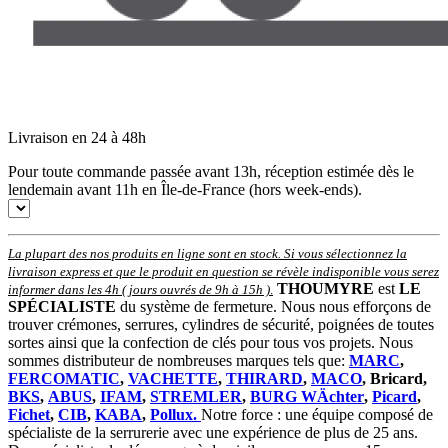
Livraison en 24 à 48h
Pour toute commande passée avant 13h, réception estimée dès le
lendemain avant 11h en Île-de-France (hors week-ends).
La plupart des nos produits en ligne sont en stock. Si vous sélectionnez la
livraison express et que le produit en question se révèle indisponible vous serez
THOUMYRE
est
LE
informer dans les 4h ( jours ouvrés de 9h à 15h )
.
SPÉCIALISTE
du système de fermeture. Nous nous efforçons de
trouver crémones, serrures, cylindres de sécurité, poignées de toutes
sortes ainsi que la confection de clés pour tous vos projets. Nous
sommes distributeur de nombreuses marques tels que:
MARC
,
FERCOMATIC
,
VACHETTE
,
THIRARD
,
MACO
, Bricard,
BKS
,
ABUS
,
IFAM
,
STREMLER
,
BURG WÄchter
,
Picard
,
Fichet
,
CIB
,
KABA
,
Pollux.
Notre force : une équipe composé de
spécialiste de la serrurerie avec une expérience de plus de 25 ans.