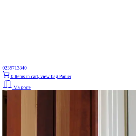
0235713840
0
Items in cart, view bag
Panier
Ma porte