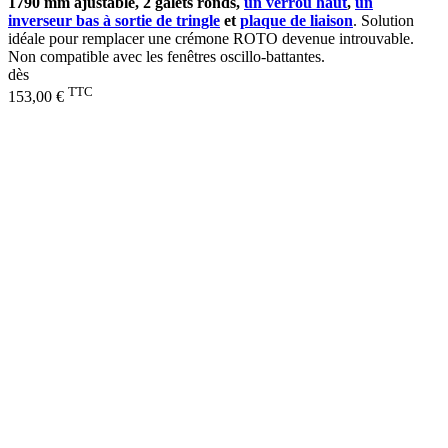
1790 mm ajustable, 2 galets ronds,
un verrou haut
,
un
inverseur bas à sortie de tringle
et
plaque de liaison
. Solution
idéale pour remplacer une crémone ROTO devenue introuvable.
Non compatible avec les fenêtres oscillo-battantes.
dès
TTC
153,00 €