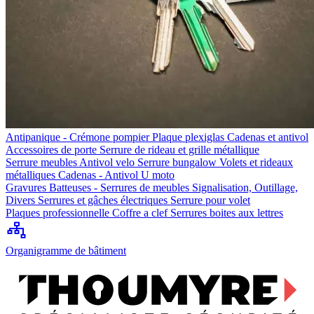
Antipanique - Crémone pompier
Plaque plexiglas
Cadenas et antivol
Accessoires de porte
Serrure de rideau et grille métallique
Serrure meubles
Antivol velo
Serrure bungalow
Volets et rideaux
métalliques
Cadenas - Antivol U moto
Gravures
Batteuses - Serrures de meubles
Signalisation, Outillage,
Divers
Serrures et gâches électriques
Serrure pour volet
Plaques professionnelle
Coffre a clef
Serrures boites aux lettres
Organigramme de bâtiment