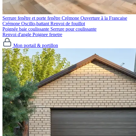
Serrure fenêtre et porte fenêtre
Crémone Ouverture à la Francaise
Crémone Oscillo-battant
Renvoi de fouillot
Poignée baie coulissante
Serrure pour coulissante
Renvoi d'angle
Poignee fenetre
Mon portail & portillon