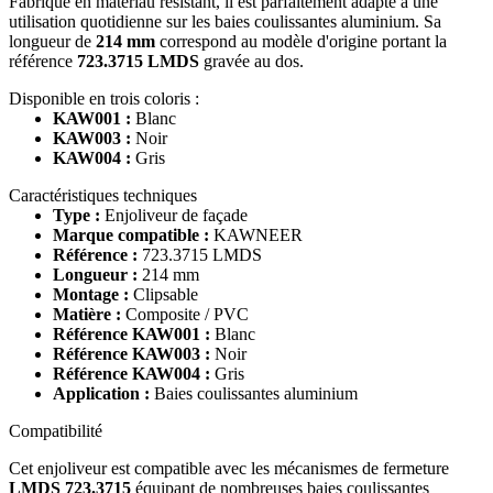
Fabriqué en matériau résistant, il est parfaitement adapté à une
utilisation quotidienne sur les baies coulissantes aluminium. Sa
longueur de
214 mm
correspond au modèle d'origine portant la
référence
723.3715 LMDS
gravée au dos.
Disponible en trois coloris :
KAW001 :
Blanc
KAW003 :
Noir
KAW004 :
Gris
Caractéristiques techniques
Type :
Enjoliveur de façade
Marque compatible :
KAWNEER
Référence :
723.3715 LMDS
Longueur :
214 mm
Montage :
Clipsable
Matière :
Composite / PVC
Référence KAW001 :
Blanc
Référence KAW003 :
Noir
Référence KAW004 :
Gris
Application :
Baies coulissantes aluminium
Compatibilité
Cet enjoliveur est compatible avec les mécanismes de fermeture
LMDS 723.3715
équipant de nombreuses baies coulissantes