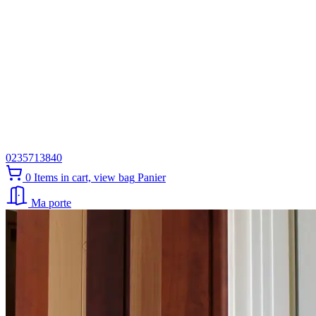
0235713840
0
Items in cart, view bag
Panier
Ma porte