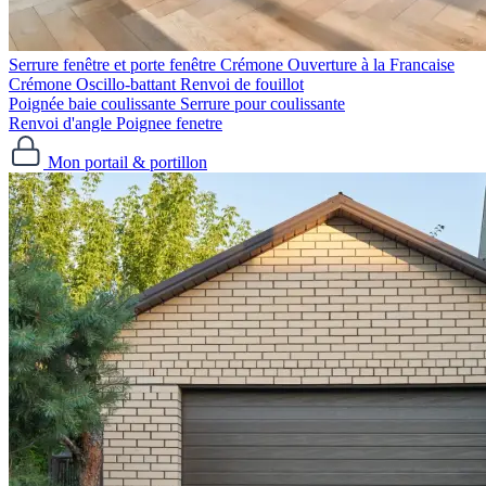
Serrure fenêtre et porte fenêtre
Crémone Ouverture à la Francaise
Crémone Oscillo-battant
Renvoi de fouillot
Poignée baie coulissante
Serrure pour coulissante
Renvoi d'angle
Poignee fenetre
Mon portail & portillon