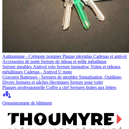
Antipanique - Crémone pompier
Plaque plexiglas
Cadenas et antivol
Accessoires de porte
Serrure de rideau et grille métallique
Serrure meubles
Antivol velo
Serrure bungalow
Volets et rideaux
métalliques
Cadenas - Antivol U moto
Gravures
Batteuses - Serrures de meubles
Signalisation, Outillage,
Divers
Serrures et gâches électriques
Serrure pour volet
Plaques professionnelle
Coffre a clef
Serrures boites aux lettres
Organigramme de bâtiment