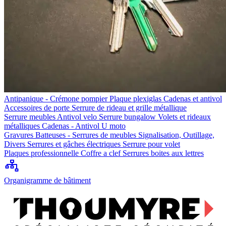
Antipanique - Crémone pompier
Plaque plexiglas
Cadenas et antivol
Accessoires de porte
Serrure de rideau et grille métallique
Serrure meubles
Antivol velo
Serrure bungalow
Volets et rideaux
métalliques
Cadenas - Antivol U moto
Gravures
Batteuses - Serrures de meubles
Signalisation, Outillage,
Divers
Serrures et gâches électriques
Serrure pour volet
Plaques professionnelle
Coffre a clef
Serrures boites aux lettres
Organigramme de bâtiment