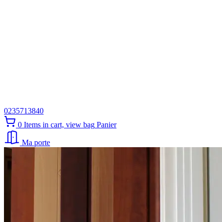
0235713840
0
Items in cart, view bag
Panier
Ma porte