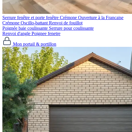
Serrure fenêtre et porte fenêtre
Crémone Ouverture à la Francaise
Crémone Oscillo-battant
Renvoi de fouillot
Poignée baie coulissante
Serrure pour coulissante
Renvoi d'angle
Poignee fenetre
Mon portail & portillon