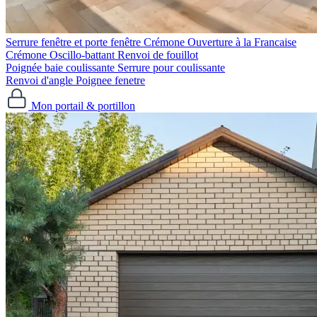
Serrure fenêtre et porte fenêtre
Crémone Ouverture à la Francaise
Crémone Oscillo-battant
Renvoi de fouillot
Poignée baie coulissante
Serrure pour coulissante
Renvoi d'angle
Poignee fenetre
Mon portail & portillon