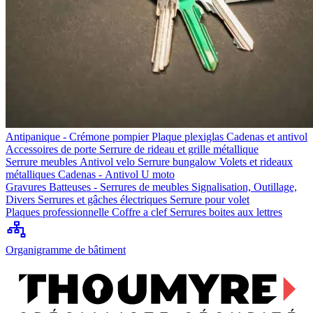
Antipanique - Crémone pompier
Plaque plexiglas
Cadenas et antivol
Accessoires de porte
Serrure de rideau et grille métallique
Serrure meubles
Antivol velo
Serrure bungalow
Volets et rideaux
métalliques
Cadenas - Antivol U moto
Gravures
Batteuses - Serrures de meubles
Signalisation, Outillage,
Divers
Serrures et gâches électriques
Serrure pour volet
Plaques professionnelle
Coffre a clef
Serrures boites aux lettres
Organigramme de bâtiment