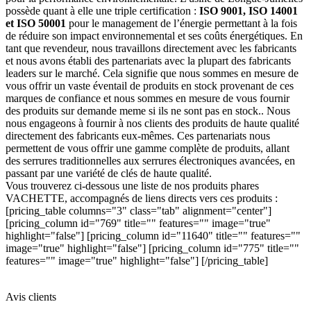
possède quant à elle une triple certification :
ISO 9001, ISO 14001
et ISO 50001
pour le management de l’énergie permettant à la fois
de réduire son impact environnemental et ses coûts énergétiques. En
tant que revendeur, nous travaillons directement avec les fabricants
et nous avons établi des partenariats avec la plupart des fabricants
leaders sur le marché. Cela signifie que nous sommes en mesure de
vous offrir un vaste éventail de produits en stock provenant de ces
marques de confiance et nous sommes en mesure de vous fournir
des produits sur demande meme si ils ne sont pas en stock.. Nous
nous engageons à fournir à nos clients des produits de haute qualité
directement des fabricants eux-mêmes. Ces partenariats nous
permettent de vous offrir une gamme complète de produits, allant
des serrures traditionnelles aux serrures électroniques avancées, en
passant par une variété de clés de haute qualité.
Vous trouverez ci-dessous une liste de nos produits phares
VACHETTE, accompagnés de liens directs vers ces produits :
[pricing_table columns="3" class="tab" alignment="center"]
[pricing_column id="769" title="" features="" image="true"
highlight="false"] [pricing_column id="11640" title="" features=""
image="true" highlight="false"] [pricing_column id="775" title=""
features="" image="true" highlight="false"] [/pricing_table]
Avis clients