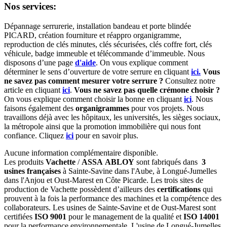
Nos services:
Dépannage serrurerie, installation bandeau et porte blindée
PICARD, création fourniture et réappro organigramme,
r
eproduction de clés minutes, clés sécurisées, clés coffre fort, clés
véhicule, badge immeuble et télécommande d’immeuble.
Nous
disposons d’une page
d'aide
.
On vous explique comment
déterminer le sens d’ouverture de votre serrure en cliquant
ici.
Vous
ne savez pas comment mesurer votre serrure ?
Consultez notre
article en cliquant
ici
.
Vous ne savez pas quelle crémone choisir ?
On vous explique comment choisir la bonne en cliquant
ici
.
Nous
faisons également des
organigrammes
pour vos projets. Nous
travaillons déjà avec les hôpitaux, les universités, les sièges sociaux,
la métropole ainsi que la promotion immobilière qui nous font
confiance. Cliquez
ici
pour en savoir plus.
Aucune information complémentaire disponible.
Les produits
Vachette
/
ASSA ABLOY
sont fabriqués dans
3
usines françaises
à Sainte-Savine dans l'Aube, à Longué-Jumelles
dans l'Anjou et Oust-Marest en Côte Picarde. Les trois sites de
production de Vachette possèdent d’ailleurs des
certifications
qui
prouvent à la fois la performance des machines et la compétence des
collaborateurs. Les usines de Sainte-Savine et de Oust-Marest sont
certifiées
ISO 9001
pour le management de la qualité et
ISO 14001
pour la performance environnementale. L'usine de Longué-Jumelles