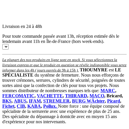
Livraison en 24 à 48h
Pour toute commande passée avant 13h, réception estimée dès le
lendemain avant 11h en Île-de-France (hors week-ends).
La plupart des nos produits en ligne sont en stock. Si vous sélectionnez la
livraison express et que le produit en question se révèle indisponible vous serez
THOUMYRE
est
LE
informer dans les 4h ( jours ouvrés de 9h à 15h )
.
SPÉCIALISTE
du système de fermeture. Nous nous efforçons de
trouver crémones, serrures, cylindres de sécurité, poignées de toutes
sortes ainsi que la confection de clés pour tous vos projets. Nous
sommes distributeur de nombreuses marques tels que:
MARC
,
FERCOMATIC
,
VACHETTE
,
THIRARD
,
MACO
, Bricard,
BKS
,
ABUS
,
IFAM
,
STREMLER
,
BURG WÄchter
,
Picard
,
Fichet
,
CIB
,
KABA
,
Pollux.
Notre force : une équipe composé de
spécialiste de la serrurerie avec une expérience de plus de 25 ans.
Des spécialiste du dépannage à domicile avec en moyen 15 ans
d'expérience pour nos intervenants.