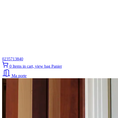
0235713840
0
Items in cart, view bag
Panier
Ma porte