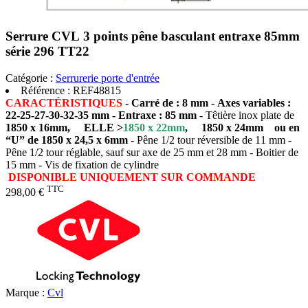
Serrure CVL 3 points pêne basculant entraxe 85mm
série 296 TT22
Catégorie :
Serrurerie porte d'entrée
Référence :
REF48815
CARACTÉRISTIQUES
- Carré de : 8 mm - Axes variables :
22-25-27-30-32-35 mm - Entraxe : 85 mm
- Têtière inox plate de
1850 x 16mm,
ELLE >
1850 x 22mm
,
1850 x 24mm
ou en
“U” de 1850 x 24,5 x 6mm
- Pêne 1/2 tour réversible de 11 mm -
Pêne 1/2 tour réglable, sauf sur axe de 25 mm et 28 mm - Boitier de
15 mm - Vis de fixation de cylindre
DISPONIBLE UNIQUEMENT SUR COMMANDE
TTC
298,00 €
Marque :
Cvl