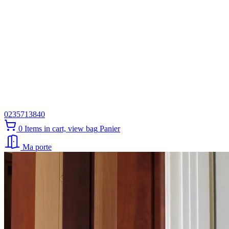
0235713840
0
Items in cart, view bag
Panier
Ma porte