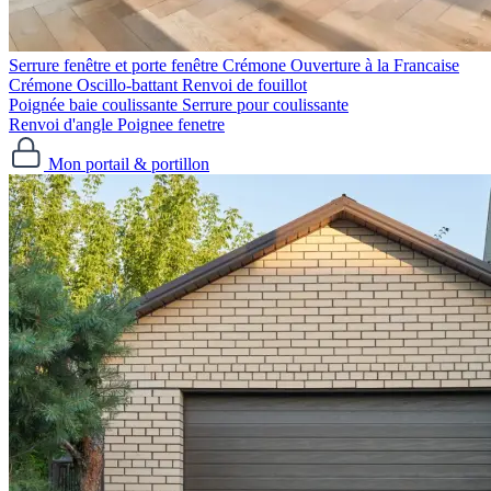
Serrure fenêtre et porte fenêtre
Crémone Ouverture à la Francaise
Crémone Oscillo-battant
Renvoi de fouillot
Poignée baie coulissante
Serrure pour coulissante
Renvoi d'angle
Poignee fenetre
Mon portail & portillon