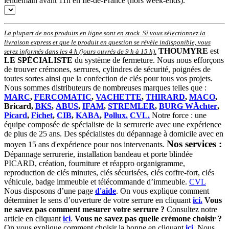
lendemain avant 11h en Île-de-France (hors week-ends).
La plupart de nos produits en ligne sont en stock. Si vous sélectionnez la
livraison express et que le produit en question se révèle indisponible, vous
THOUMYRE
est
serez informés dans les 4 h (jours ouvrés de 9 h à 15 h)
.
LE SPÉCIALISTE
du système de fermeture. Nous nous efforçons
de trouver crémones, serrures, cylindres de sécurité, poignées de
toutes sortes ainsi que la confection de clés pour tous vos projets.
Nous sommes distributeurs de nombreuses marques telles que :
MARC
,
FERCOMATIC
,
VACHETTE
,
THIRARD
,
MACO
,
Bricard,
BKS
,
ABUS
,
IFAM
,
STREMLER
,
BURG WÄchter
,
Picard
,
Fichet
,
CIB
,
KABA
,
Pollux.
CVL.
Notre force : une
équipe composée de spécialiste de la serrurerie avec une expérience
de plus de 25 ans. Des spécialistes du dépannage à domicile avec en
Nos services :
moyen 15 ans d'expérience pour nos intervenants.
Dépannage serrurerie, installation bandeau et porte blindée
PICARD, création, fourniture et réappro organigramme,
r
eproduction de clés minutes, clés sécurisées, clés coffre-fort, clés
véhicule, badge immeuble et télécommande d’immeuble.
CVL
Nous disposons d’une page
d'aide
.
On vous explique comment
déterminer le sens d’ouverture de votre serrure en cliquant
ici.
Vous
ne savez pas comment mesurer votre serrure ?
Consultez notre
article en cliquant
ici
.
Vous ne savez pas quelle crémone choisir ?
On vous explique comment choisir la bonne en cliquant
ici
.
Nous