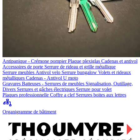
Antipanique - Crémone pompier
Plaque plexiglas
Cadenas et antivol
Accessoires de porte
Serrure de rideau et grille métallique
Serrure meubles
Antivol velo
Serrure bungalow
Volets et rideaux
métalliques
Cadenas - Antivol U moto
Gravures
Batteuses - Serrures de meubles
Signalisation, Outillage,
Divers
Serrures et gâches électriques
Serrure pour volet
Plaques professionnelle
Coffre a clef
Serrures boites aux lettres
Organigramme de bâtiment