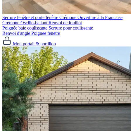
Serrure fenêtre et porte fenêtre
Crémone Ouverture à la Francaise
Crémone Oscillo-battant
Renvoi de fouillot
Poignée baie coulissante
Serrure pour coulissante
Renvoi d'angle
Poignee fenetre
Mon portail & portillon