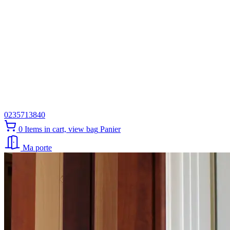
0235713840
0
Items in cart, view bag
Panier
Ma porte