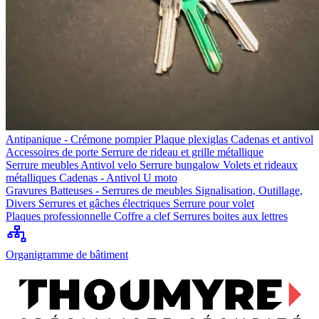
Antipanique - Crémone pompier
Plaque plexiglas
Cadenas et antivol
Accessoires de porte
Serrure de rideau et grille métallique
Serrure meubles
Antivol velo
Serrure bungalow
Volets et rideaux
métalliques
Cadenas - Antivol U moto
Gravures
Batteuses - Serrures de meubles
Signalisation, Outillage,
Divers
Serrures et gâches électriques
Serrure pour volet
Plaques professionnelle
Coffre a clef
Serrures boites aux lettres
Organigramme de bâtiment