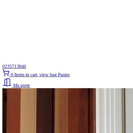
0235713840
0
Items in cart, view bag
Panier
Ma porte