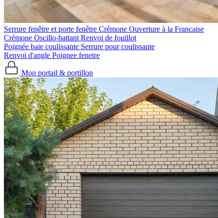
Serrure fenêtre et porte fenêtre
Crémone Ouverture à la Francaise
Crémone Oscillo-battant
Renvoi de fouillot
Poignée baie coulissante
Serrure pour coulissante
Renvoi d'angle
Poignee fenetre
Mon portail & portillon