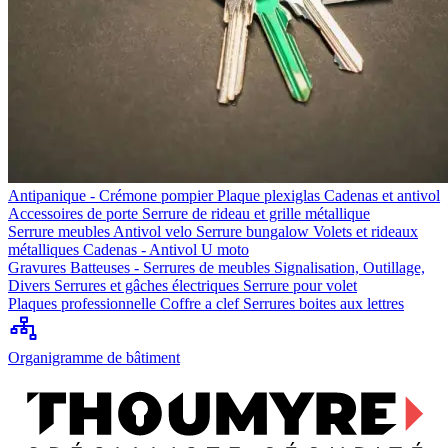
Antipanique - Crémone pompier
Plaque plexiglas
Cadenas et antivol
Accessoires de porte
Serrure de rideau et grille métallique
Serrure meubles
Antivol velo
Serrure bungalow
Volets et rideaux
métalliques
Cadenas - Antivol U moto
Gravures
Batteuses - Serrures de meubles
Signalisation, Outillage,
Divers
Serrures et gâches électriques
Serrure pour volet
Plaques professionnelle
Coffre a clef
Serrures boites aux lettres
Organigramme de bâtiment