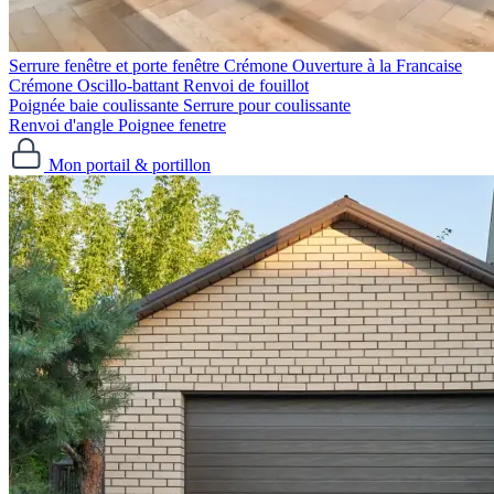
Serrure fenêtre et porte fenêtre
Crémone Ouverture à la Francaise
Crémone Oscillo-battant
Renvoi de fouillot
Poignée baie coulissante
Serrure pour coulissante
Renvoi d'angle
Poignee fenetre
Mon portail & portillon