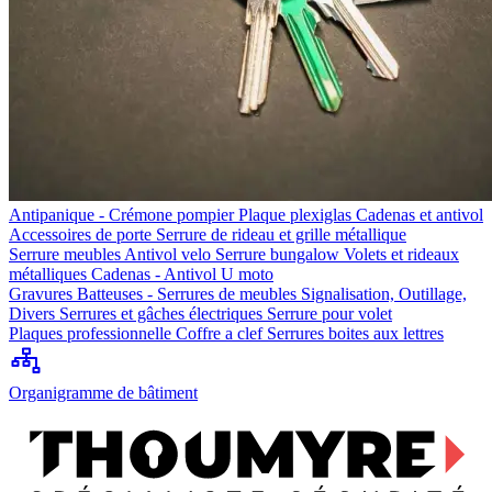
Antipanique - Crémone pompier
Plaque plexiglas
Cadenas et antivol
Accessoires de porte
Serrure de rideau et grille métallique
Serrure meubles
Antivol velo
Serrure bungalow
Volets et rideaux
métalliques
Cadenas - Antivol U moto
Gravures
Batteuses - Serrures de meubles
Signalisation, Outillage,
Divers
Serrures et gâches électriques
Serrure pour volet
Plaques professionnelle
Coffre a clef
Serrures boites aux lettres
Organigramme de bâtiment