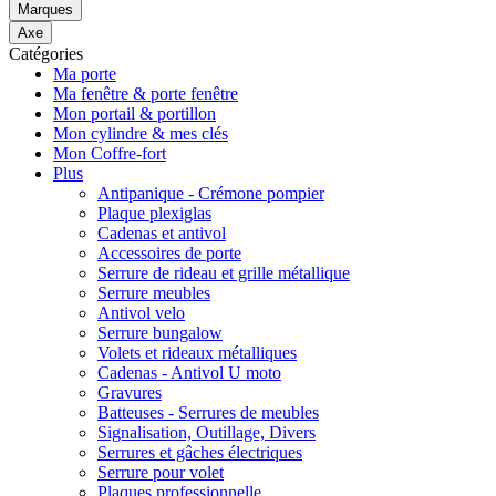
Marques
Axe
Catégories
Ma porte
Ma fenêtre & porte fenêtre
Mon portail & portillon
Mon cylindre & mes clés
Mon Coffre-fort
Plus
Antipanique - Crémone pompier
Plaque plexiglas
Cadenas et antivol
Accessoires de porte
Serrure de rideau et grille métallique
Serrure meubles
Antivol velo
Serrure bungalow
Volets et rideaux métalliques
Cadenas - Antivol U moto
Gravures
Batteuses - Serrures de meubles
Signalisation, Outillage, Divers
Serrures et gâches électriques
Serrure pour volet
Plaques professionnelle