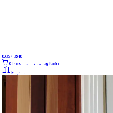
0235713840
0
Items in cart, view bag
Panier
Ma porte