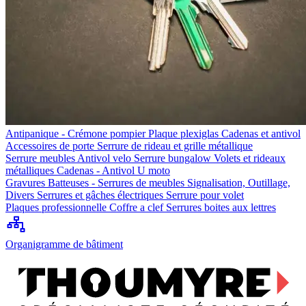
Antipanique - Crémone pompier
Plaque plexiglas
Cadenas et antivol
Accessoires de porte
Serrure de rideau et grille métallique
Serrure meubles
Antivol velo
Serrure bungalow
Volets et rideaux
métalliques
Cadenas - Antivol U moto
Gravures
Batteuses - Serrures de meubles
Signalisation, Outillage,
Divers
Serrures et gâches électriques
Serrure pour volet
Plaques professionnelle
Coffre a clef
Serrures boites aux lettres
Organigramme de bâtiment