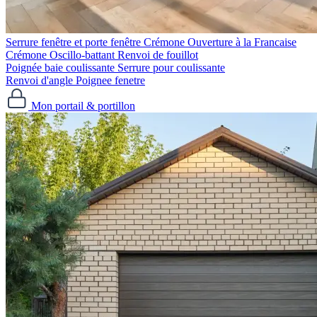
Serrure fenêtre et porte fenêtre
Crémone Ouverture à la Francaise
Crémone Oscillo-battant
Renvoi de fouillot
Poignée baie coulissante
Serrure pour coulissante
Renvoi d'angle
Poignee fenetre
Mon portail & portillon