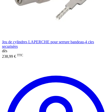
Jeu de cylindres LAPERCHE pour serrure bandeau-4 cles
securisées
dès
TTC
238,99 €