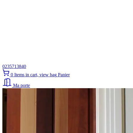
0235713840
0
Items in cart, view bag
Panier
Ma porte