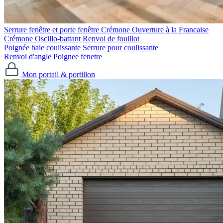
Serrure fenêtre et porte fenêtre
Crémone Ouverture à la Francaise
Crémone Oscillo-battant
Renvoi de fouillot
Poignée baie coulissante
Serrure pour coulissante
Renvoi d'angle
Poignee fenetre
Mon portail & portillon