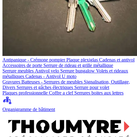
Antipanique - Crémone pompier
Plaque plexiglas
Cadenas et antivol
Accessoires de porte
Serrure de rideau et grille métallique
Serrure meubles
Antivol velo
Serrure bungalow
Volets et rideaux
métalliques
Cadenas - Antivol U moto
Gravures
Batteuses - Serrures de meubles
Signalisation, Outillage,
Divers
Serrures et gâches électriques
Serrure pour volet
Plaques professionnelle
Coffre a clef
Serrures boites aux lettres
Organigramme de bâtiment