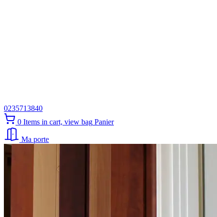
0235713840
0
Items in cart, view bag
Panier
Ma porte