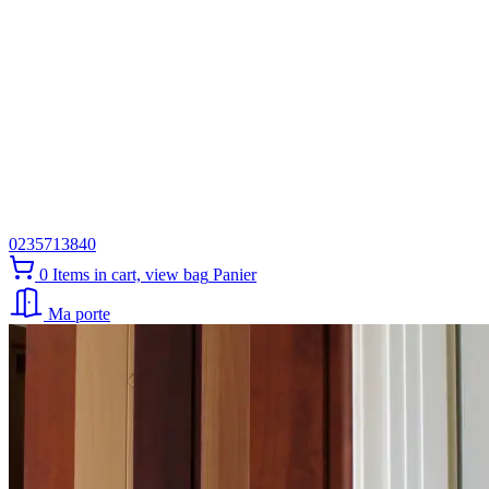
0235713840
0
Items in cart, view bag
Panier
Ma porte