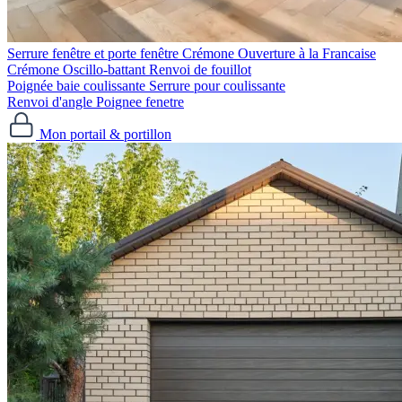
Serrure fenêtre et porte fenêtre
Crémone Ouverture à la Francaise
Crémone Oscillo-battant
Renvoi de fouillot
Poignée baie coulissante
Serrure pour coulissante
Renvoi d'angle
Poignee fenetre
Mon portail & portillon