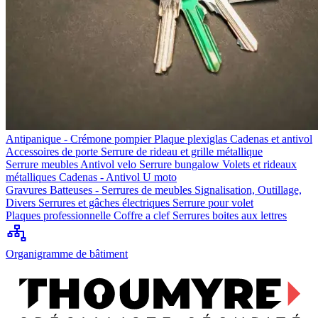
Antipanique - Crémone pompier
Plaque plexiglas
Cadenas et antivol
Accessoires de porte
Serrure de rideau et grille métallique
Serrure meubles
Antivol velo
Serrure bungalow
Volets et rideaux
métalliques
Cadenas - Antivol U moto
Gravures
Batteuses - Serrures de meubles
Signalisation, Outillage,
Divers
Serrures et gâches électriques
Serrure pour volet
Plaques professionnelle
Coffre a clef
Serrures boites aux lettres
Organigramme de bâtiment