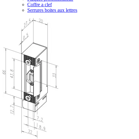
Coffre a clef
Serrures boites aux lettres