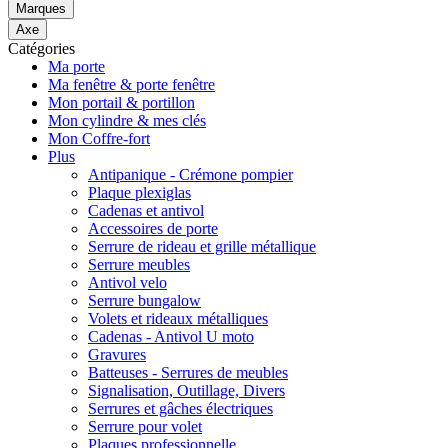
Marques
Axe
Catégories
Ma porte
Ma fenêtre & porte fenêtre
Mon portail & portillon
Mon cylindre & mes clés
Mon Coffre-fort
Plus
Antipanique - Crémone pompier
Plaque plexiglas
Cadenas et antivol
Accessoires de porte
Serrure de rideau et grille métallique
Serrure meubles
Antivol velo
Serrure bungalow
Volets et rideaux métalliques
Cadenas - Antivol U moto
Gravures
Batteuses - Serrures de meubles
Signalisation, Outillage, Divers
Serrures et gâches électriques
Serrure pour volet
Plaques professionnelle