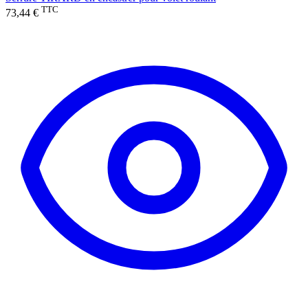
TTC
73,44 €