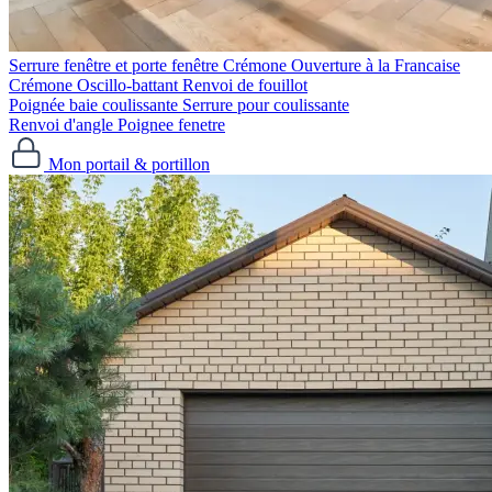
Serrure fenêtre et porte fenêtre
Crémone Ouverture à la Francaise
Crémone Oscillo-battant
Renvoi de fouillot
Poignée baie coulissante
Serrure pour coulissante
Renvoi d'angle
Poignee fenetre
Mon portail & portillon