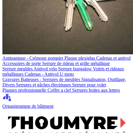
Antipanique - Crémone pompier
Plaque plexiglas
Cadenas et antivol
Accessoires de porte
Serrure de rideau et grille métallique
Serrure meubles
Antivol velo
Serrure bungalow
Volets et rideaux
métalliques
Cadenas - Antivol U moto
Gravures
Batteuses - Serrures de meubles
Signalisation, Outillage,
Divers
Serrures et gâches électriques
Serrure pour volet
Plaques professionnelle
Coffre a clef
Serrures boites aux lettres
Organigramme de bâtiment