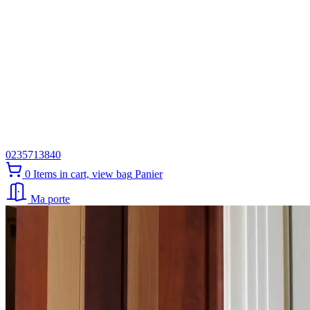
0235713840
0
Items in cart, view bag
Panier
Ma porte