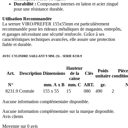
Durabilité :
Composants internes en laiton et acier zingué
pour une résistance durable.
Utilisation Recommandée
La serrure VIRO/PREFER 155x55mm est particulièrement
recommandée pour les rideaux métalliques de magasins, entrepôts,
et garages nécessitant une sécurité renforcée. Grâce à ses
caractéristiques techniques avancées, elle assure une protection
fiable et durable.
AVEC CYLINDRE SAILLANT 9 MM. (S) - SERIE 8230.9
Hauteur
Poids
Pièce
Art.
Description
Dimensions
de la
Clés
unitaire
conditi
caisse
N°
mm. A x B
mm. C
ART.
gr.
N
8231.9
Centrale
155 x 55
15
080
490
2
Aucune information complémentaire disponible.
Aucune information complémentaire sur la marque disponible.
Avis clients
Moyenne sur 0 avis