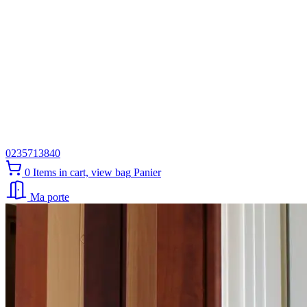
0235713840
0
Items in cart, view bag
Panier
Ma porte