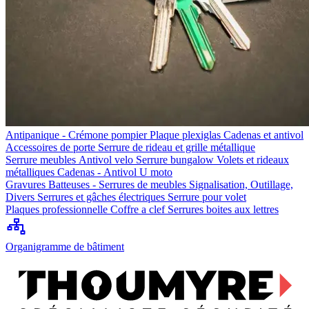
Antipanique - Crémone pompier
Plaque plexiglas
Cadenas et antivol
Accessoires de porte
Serrure de rideau et grille métallique
Serrure meubles
Antivol velo
Serrure bungalow
Volets et rideaux
métalliques
Cadenas - Antivol U moto
Gravures
Batteuses - Serrures de meubles
Signalisation, Outillage,
Divers
Serrures et gâches électriques
Serrure pour volet
Plaques professionnelle
Coffre a clef
Serrures boites aux lettres
Organigramme de bâtiment