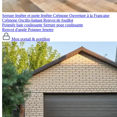
Serrure fenêtre et porte fenêtre
Crémone Ouverture à la Francaise
Crémone Oscillo-battant
Renvoi de fouillot
Poignée baie coulissante
Serrure pour coulissante
Renvoi d'angle
Poignee fenetre
Mon portail & portillon