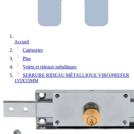
Accueil
Catégories
Plus
Volets et rideaux métalliques
SERRURE RIDEAU MÉTALLIQUE VIRO/PREFER
155X55MM