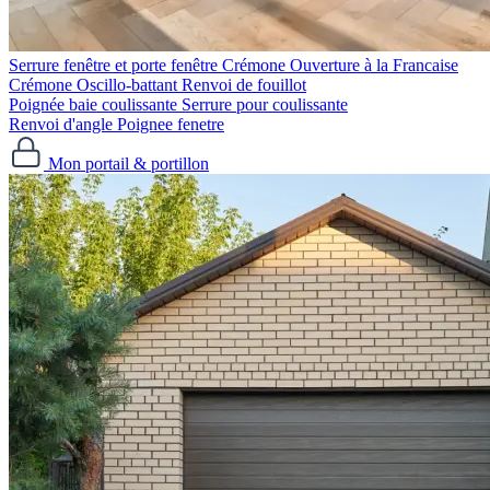
Serrure fenêtre et porte fenêtre
Crémone Ouverture à la Francaise
Crémone Oscillo-battant
Renvoi de fouillot
Poignée baie coulissante
Serrure pour coulissante
Renvoi d'angle
Poignee fenetre
Mon portail & portillon