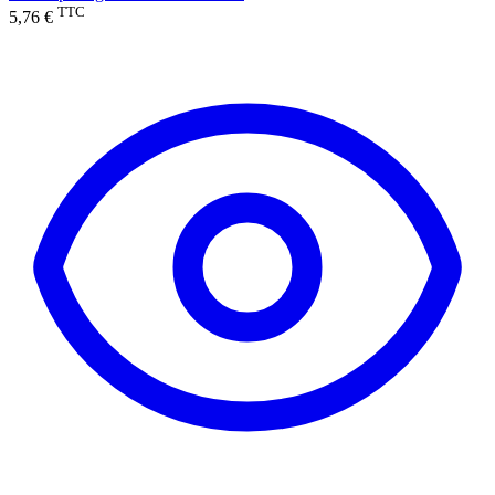
TTC
5,76 €