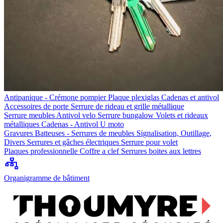
Antipanique - Crémone pompier
Plaque plexiglas
Cadenas et antivol
Accessoires de porte
Serrure de rideau et grille métallique
Serrure meubles
Antivol velo
Serrure bungalow
Volets et rideaux
métalliques
Cadenas - Antivol U moto
Gravures
Batteuses - Serrures de meubles
Signalisation, Outillage,
Divers
Serrures et gâches électriques
Serrure pour volet
Plaques professionnelle
Coffre a clef
Serrures boites aux lettres
Organigramme de bâtiment