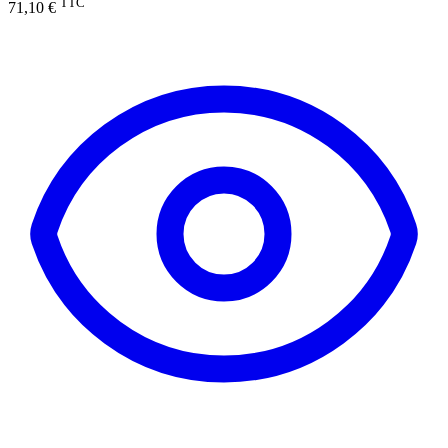
TTC
71,10 €