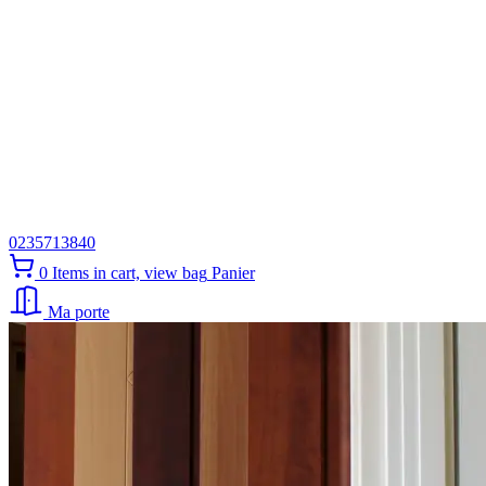
0235713840
0
Items in cart, view bag
Panier
Ma porte