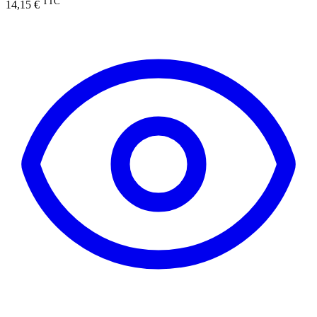
TTC
14,15 €