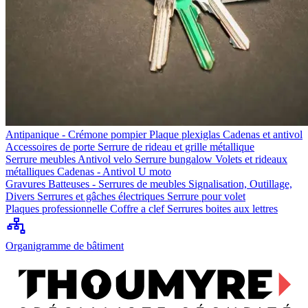
Antipanique - Crémone pompier
Plaque plexiglas
Cadenas et antivol
Accessoires de porte
Serrure de rideau et grille métallique
Serrure meubles
Antivol velo
Serrure bungalow
Volets et rideaux
métalliques
Cadenas - Antivol U moto
Gravures
Batteuses - Serrures de meubles
Signalisation, Outillage,
Divers
Serrures et gâches électriques
Serrure pour volet
Plaques professionnelle
Coffre a clef
Serrures boites aux lettres
Organigramme de bâtiment