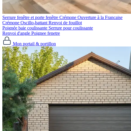
Serrure fenêtre et porte fenêtre
Crémone Ouverture à la Francaise
Crémone Oscillo-battant
Renvoi de fouillot
Poignée baie coulissante
Serrure pour coulissante
Renvoi d'angle
Poignee fenetre
Mon portail & portillon