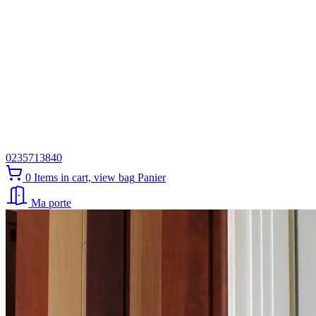
0235713840
0
Items in cart, view bag
Panier
Ma porte