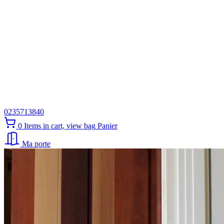
0235713840
0
Items in cart, view bag
Panier
Ma porte