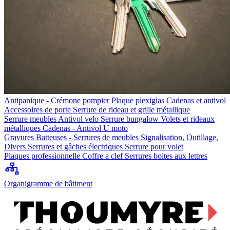
Antipanique - Crémone pompier
Plaque plexiglas
Cadenas et antivol
Accessoires de porte
Serrure de rideau et grille métallique
Serrure meubles
Antivol velo
Serrure bungalow
Volets et rideaux
métalliques
Cadenas - Antivol U moto
Gravures
Batteuses - Serrures de meubles
Signalisation, Outillage,
Divers
Serrures et gâches électriques
Serrure pour volet
Plaques professionnelle
Coffre a clef
Serrures boites aux lettres
Organigramme de bâtiment