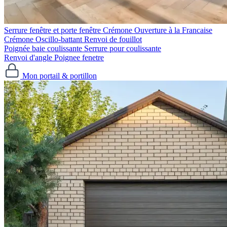
Serrure fenêtre et porte fenêtre
Crémone Ouverture à la Francaise
Crémone Oscillo-battant
Renvoi de fouillot
Poignée baie coulissante
Serrure pour coulissante
Renvoi d'angle
Poignee fenetre
Mon portail & portillon