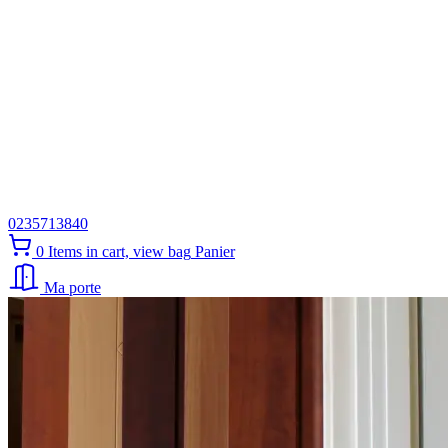
0235713840
0
Items in cart, view bag
Panier
Ma porte