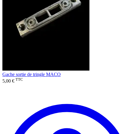
Gache sortie de tringle MACO
TTC
5,00 €