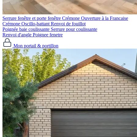
Serrure fenêtre et porte fenêtre
Crémone Ouverture à la Francaise
Crémone Oscillo-battant
Renvoi de fouillot
Poignée baie coulissante
Serrure pour coulissante
Renvoi d'angle
Poignee fenetre
Mon portail & portillon