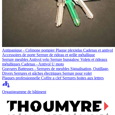
Antipanique - Crémone pompier
Plaque plexiglas
Cadenas et antivol
Accessoires de porte
Serrure de rideau et grille métallique
Serrure meubles
Antivol velo
Serrure bungalow
Volets et rideaux
métalliques
Cadenas - Antivol U moto
Gravures
Batteuses - Serrures de meubles
Signalisation, Outillage,
Divers
Serrures et gâches électriques
Serrure pour volet
Plaques professionnelle
Coffre a clef
Serrures boites aux lettres
Organigramme de bâtiment