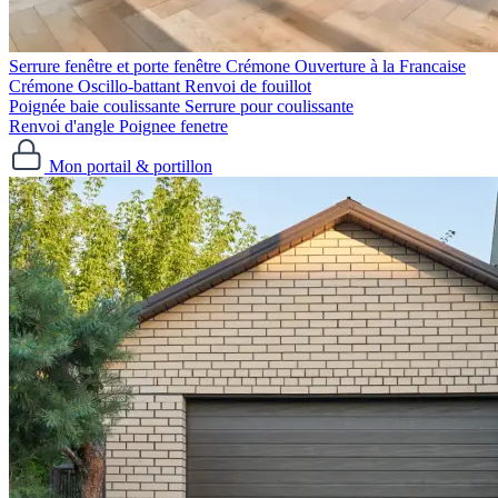
Serrure fenêtre et porte fenêtre
Crémone Ouverture à la Francaise
Crémone Oscillo-battant
Renvoi de fouillot
Poignée baie coulissante
Serrure pour coulissante
Renvoi d'angle
Poignee fenetre
Mon portail & portillon