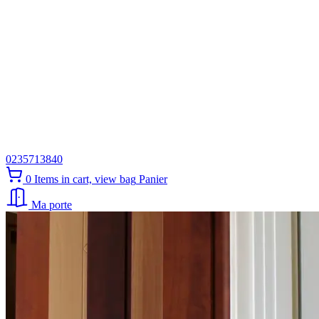
0235713840
0
Items in cart, view bag
Panier
Ma porte