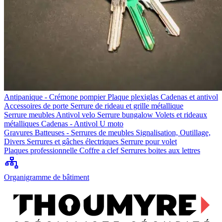
Antipanique - Crémone pompier
Plaque plexiglas
Cadenas et antivol
Accessoires de porte
Serrure de rideau et grille métallique
Serrure meubles
Antivol velo
Serrure bungalow
Volets et rideaux
métalliques
Cadenas - Antivol U moto
Gravures
Batteuses - Serrures de meubles
Signalisation, Outillage,
Divers
Serrures et gâches électriques
Serrure pour volet
Plaques professionnelle
Coffre a clef
Serrures boites aux lettres
Organigramme de bâtiment