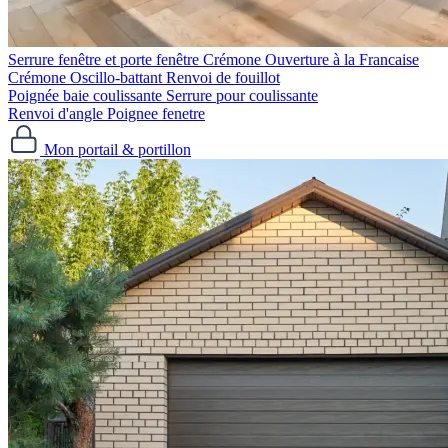
Serrure fenêtre et porte fenêtre
Crémone Ouverture à la Francaise
Crémone Oscillo-battant
Renvoi de fouillot
Poignée baie coulissante
Serrure pour coulissante
Renvoi d'angle
Poignee fenetre
Mon portail & portillon