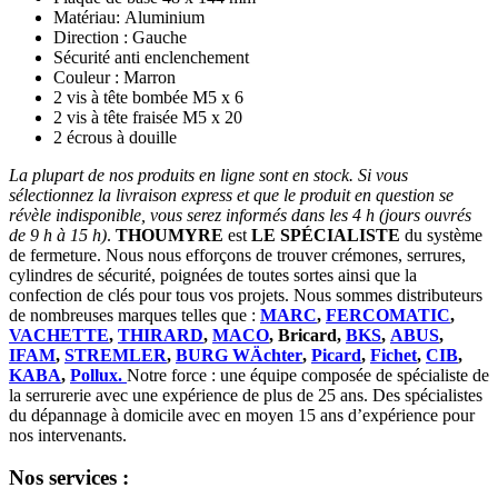
Matériau: Aluminium
Direction : Gauche
Sécurité anti enclenchement
Couleur : Marron
2 vis à tête bombée M5 x 6
2 vis à tête fraisée M5 x 20
2 écrous à douille
La plupart de nos produits en ligne sont en stock. Si vous
sélectionnez la livraison express et que le produit en question se
révèle indisponible, vous serez informés dans les 4 h (jours ouvrés
de 9 h à 15 h)
.
THOUMYRE
est
LE SPÉCIALISTE
du système
de fermeture. Nous nous efforçons de trouver crémones, serrures,
cylindres de sécurité, poignées de toutes sortes ainsi que la
confection de clés pour tous vos projets. Nous sommes distributeurs
de nombreuses marques telles que :
MARC
,
FERCOMATIC
,
VACHETTE
,
THIRARD
,
MACO
, Bricard,
BKS
,
ABUS
,
IFAM
,
STREMLER
,
BURG WÄchter
,
Picard
,
Fichet
,
CIB
,
KABA
,
Pollux.
Notre force : une équipe composée de spécialiste de
la serrurerie avec une expérience de plus de 25 ans. Des spécialistes
du dépannage à domicile avec en moyen 15 ans d’expérience pour
nos intervenants.
Nos services :