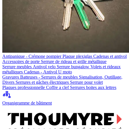
Antipanique - Crémone pompier
Plaque plexiglas
Cadenas et antivol
Accessoires de porte
Serrure de rideau et grille métallique
Serrure meubles
Antivol velo
Serrure bungalow
Volets et rideaux
métalliques
Cadenas - Antivol U moto
Gravures
Batteuses - Serrures de meubles
Signalisation, Outillage,
Divers
Serrures et gâches électriques
Serrure pour volet
Plaques professionnelle
Coffre a clef
Serrures boites aux lettres
Organigramme de bâtiment