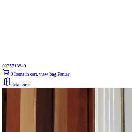
0235713840
0
Items in cart, view bag
Panier
Ma porte