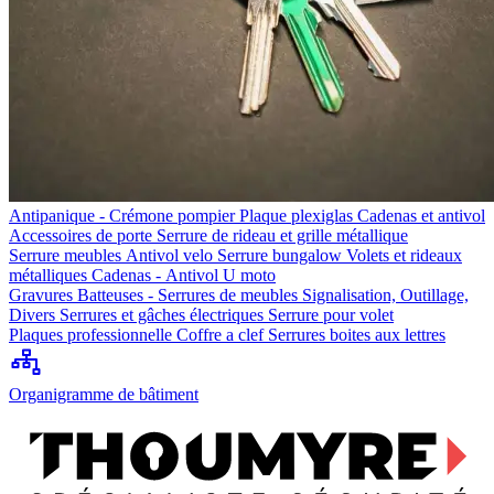
Antipanique - Crémone pompier
Plaque plexiglas
Cadenas et antivol
Accessoires de porte
Serrure de rideau et grille métallique
Serrure meubles
Antivol velo
Serrure bungalow
Volets et rideaux
métalliques
Cadenas - Antivol U moto
Gravures
Batteuses - Serrures de meubles
Signalisation, Outillage,
Divers
Serrures et gâches électriques
Serrure pour volet
Plaques professionnelle
Coffre a clef
Serrures boites aux lettres
Organigramme de bâtiment