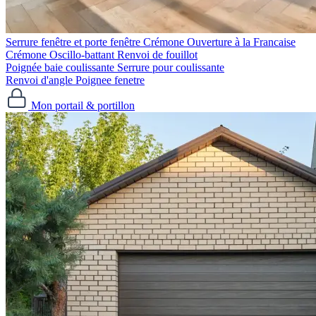
Serrure fenêtre et porte fenêtre
Crémone Ouverture à la Francaise
Crémone Oscillo-battant
Renvoi de fouillot
Poignée baie coulissante
Serrure pour coulissante
Renvoi d'angle
Poignee fenetre
Mon portail & portillon