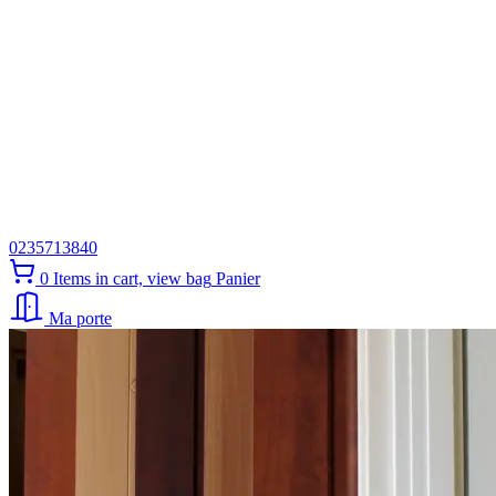
0235713840
0
Items in cart, view bag
Panier
Ma porte