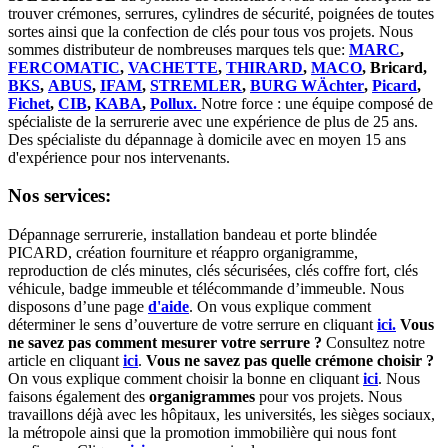
trouver crémones, serrures, cylindres de sécurité, poignées de toutes
sortes ainsi que la confection de clés pour tous vos projets. Nous
sommes distributeur de nombreuses marques tels que:
MARC
,
FERCOMATIC
,
VACHETTE
,
THIRARD
,
MACO
, Bricard,
BKS
,
ABUS
,
IFAM
,
STREMLER
,
BURG WÄchter
,
Picard
,
Fichet
,
CIB
,
KABA
,
Pollux.
Notre force : une équipe composé de
spécialiste de la serrurerie avec une expérience de plus de 25 ans.
Des spécialiste du dépannage à domicile avec en moyen 15 ans
d'expérience pour nos intervenants.
Nos services:
Dépannage serrurerie, installation bandeau et porte blindée
PICARD, création fourniture et réappro organigramme,
r
eproduction de clés minutes, clés sécurisées, clés coffre fort, clés
véhicule, badge immeuble et télécommande d’immeuble.
Nous
disposons d’une page
d'aide
.
On vous explique comment
déterminer le sens d’ouverture de votre serrure en cliquant
ici.
Vous
ne savez pas comment mesurer votre serrure ?
Consultez notre
article en cliquant
ici
.
Vous ne savez pas quelle crémone choisir ?
On vous explique comment choisir la bonne en cliquant
ici
.
Nous
faisons également des
organigrammes
pour vos projets. Nous
travaillons déjà avec les hôpitaux, les universités, les sièges sociaux,
la métropole ainsi que la promotion immobilière qui nous font