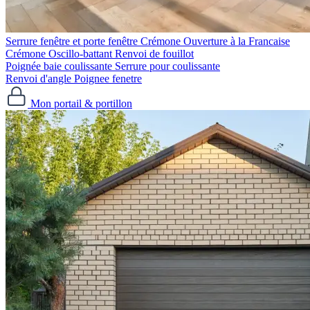
Serrure fenêtre et porte fenêtre
Crémone Ouverture à la Francaise
Crémone Oscillo-battant
Renvoi de fouillot
Poignée baie coulissante
Serrure pour coulissante
Renvoi d'angle
Poignee fenetre
Mon portail & portillon