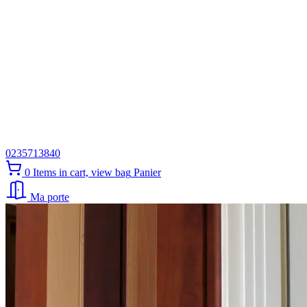
0235713840
0
Items in cart, view bag
Panier
Ma porte