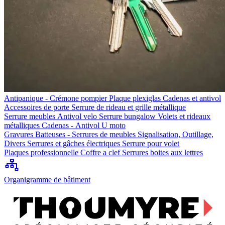
Antipanique - Crémone pompier
Plaque plexiglas
Cadenas et antivol
Accessoires de porte
Serrure de rideau et grille métallique
Serrure meubles
Antivol velo
Serrure bungalow
Volets et rideaux
métalliques
Cadenas - Antivol U moto
Gravures
Batteuses - Serrures de meubles
Signalisation, Outillage,
Divers
Serrures et gâches électriques
Serrure pour volet
Plaques professionnelle
Coffre a clef
Serrures boites aux lettres
Organigramme de bâtiment