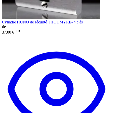
Cylindre HUNO de sécurité THOUMYRE- 4 clés
dès
TTC
37,00 €