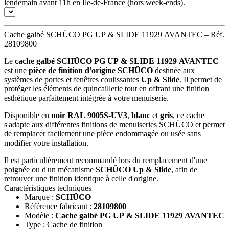
lendemain avant 11h en Île-de-France (hors week-ends).
Cache galbé SCHÜCO PG UP & SLIDE 11929 AVANTEC – Réf.
28109800
Le
cache galbé SCHÜCO PG UP & SLIDE 11929 AVANTEC
est une
pièce de finition d'origine SCHÜCO
destinée aux
systèmes de portes et fenêtres coulissantes
Up & Slide
. Il permet de
protéger les éléments de quincaillerie tout en offrant une finition
esthétique parfaitement intégrée à votre menuiserie.
Disponible en
noir RAL 9005S-UV3
,
blanc
et
gris
, ce cache
s'adapte aux différentes finitions de menuiseries SCHÜCO et permet
de remplacer facilement une pièce endommagée ou usée sans
modifier votre installation.
Il est particulièrement recommandé lors du remplacement d'une
poignée ou d'un mécanisme
SCHÜCO Up & Slide
, afin de
retrouver une finition identique à celle d'origine.
Caractéristiques techniques
Marque :
SCHÜCO
Référence fabricant :
28109800
Modèle :
Cache galbé PG UP & SLIDE 11929 AVANTEC
Type : Cache de finition