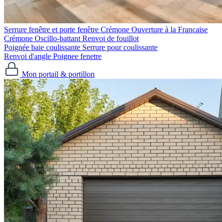
Serrure fenêtre et porte fenêtre
Crémone Ouverture à la Francaise
Crémone Oscillo-battant
Renvoi de fouillot
Poignée baie coulissante
Serrure pour coulissante
Renvoi d'angle
Poignee fenetre
Mon portail & portillon