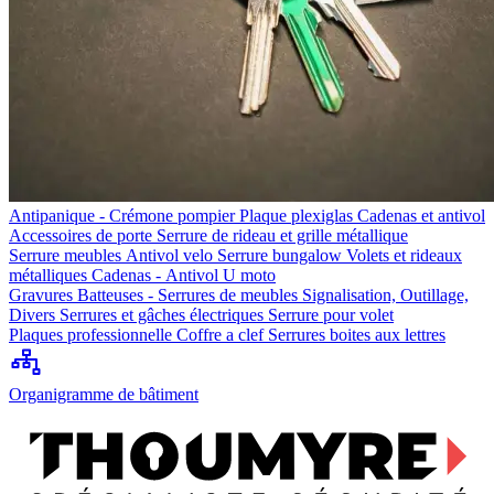
Antipanique - Crémone pompier
Plaque plexiglas
Cadenas et antivol
Accessoires de porte
Serrure de rideau et grille métallique
Serrure meubles
Antivol velo
Serrure bungalow
Volets et rideaux
métalliques
Cadenas - Antivol U moto
Gravures
Batteuses - Serrures de meubles
Signalisation, Outillage,
Divers
Serrures et gâches électriques
Serrure pour volet
Plaques professionnelle
Coffre a clef
Serrures boites aux lettres
Organigramme de bâtiment