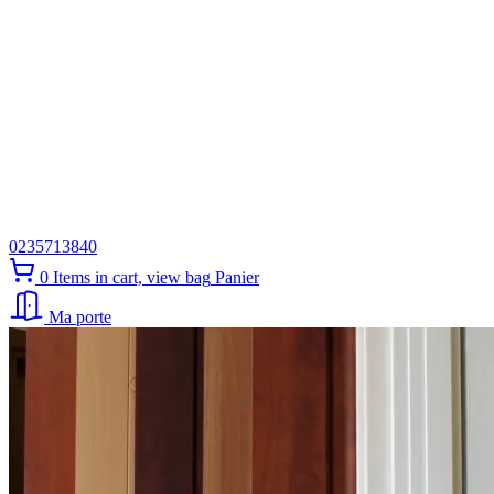
0235713840
0
Items in cart, view bag
Panier
Ma porte