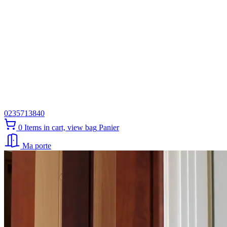
0235713840
0
Items in cart, view bag
Panier
Ma porte