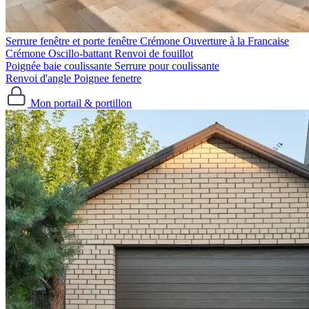
Serrure fenêtre et porte fenêtre
Crémone Ouverture à la Francaise
Crémone Oscillo-battant
Renvoi de fouillot
Poignée baie coulissante
Serrure pour coulissante
Renvoi d'angle
Poignee fenetre
Mon portail & portillon