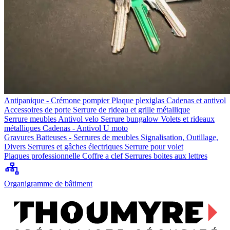
Antipanique - Crémone pompier
Plaque plexiglas
Cadenas et antivol
Accessoires de porte
Serrure de rideau et grille métallique
Serrure meubles
Antivol velo
Serrure bungalow
Volets et rideaux
métalliques
Cadenas - Antivol U moto
Gravures
Batteuses - Serrures de meubles
Signalisation, Outillage,
Divers
Serrures et gâches électriques
Serrure pour volet
Plaques professionnelle
Coffre a clef
Serrures boites aux lettres
Organigramme de bâtiment