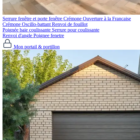
Serrure fenêtre et porte fenêtre
Crémone Ouverture à la Francaise
Crémone Oscillo-battant
Renvoi de fouillot
Poignée baie coulissante
Serrure pour coulissante
Renvoi d'angle
Poignee fenetre
Mon portail & portillon