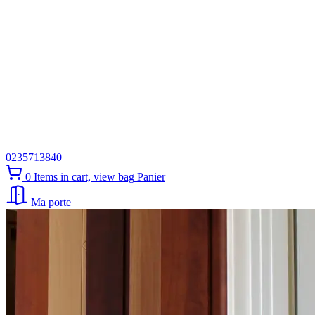
0235713840
0
Items in cart, view bag
Panier
Ma porte