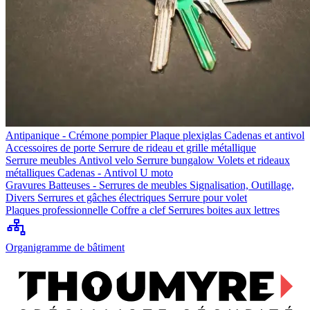
Antipanique - Crémone pompier
Plaque plexiglas
Cadenas et antivol
Accessoires de porte
Serrure de rideau et grille métallique
Serrure meubles
Antivol velo
Serrure bungalow
Volets et rideaux
métalliques
Cadenas - Antivol U moto
Gravures
Batteuses - Serrures de meubles
Signalisation, Outillage,
Divers
Serrures et gâches électriques
Serrure pour volet
Plaques professionnelle
Coffre a clef
Serrures boites aux lettres
Organigramme de bâtiment