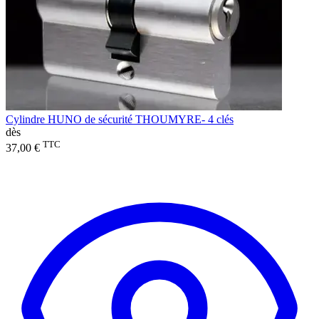
Cylindre HUNO de sécurité THOUMYRE- 4 clés
dès
TTC
37,00 €