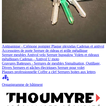
Antipanique - Crémone pompier
Plaque plexiglas
Cadenas et antivol
Accessoires de porte
Serrure de rideau et grille métallique
Serrure meubles
Antivol velo
Serrure bungalow
Volets et rideaux
métalliques
Cadenas - Antivol U moto
Gravures
Batteuses - Serrures de meubles
Signalisation, Outillage,
Divers
Serrures et gâches électriques
Serrure pour volet
Plaques professionnelle
Coffre a clef
Serrures boites aux lettres
Organigramme de bâtiment