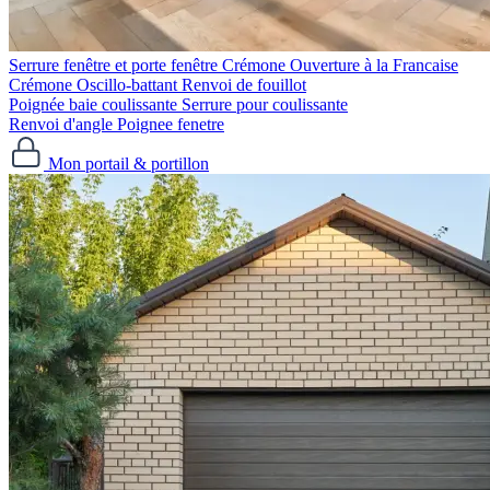
Serrure fenêtre et porte fenêtre
Crémone Ouverture à la Francaise
Crémone Oscillo-battant
Renvoi de fouillot
Poignée baie coulissante
Serrure pour coulissante
Renvoi d'angle
Poignee fenetre
Mon portail & portillon