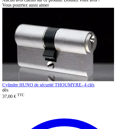
Vous pourriez aussi aimer
Cylindre HUNO de sécurité THOUMYRE- 4 clés
dès
TTC
37,00 €