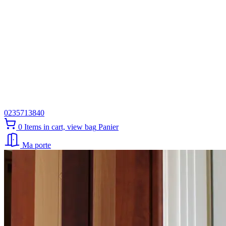
0235713840
0
Items in cart, view bag
Panier
Ma porte