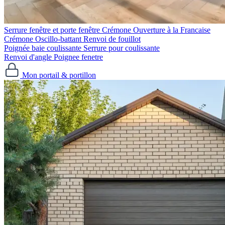
Serrure fenêtre et porte fenêtre
Crémone Ouverture à la Francaise
Crémone Oscillo-battant
Renvoi de fouillot
Poignée baie coulissante
Serrure pour coulissante
Renvoi d'angle
Poignee fenetre
Mon portail & portillon