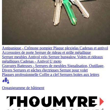
Antipanique - Crémone pompier
Plaque plexiglas
Cadenas et antivol
Accessoires de porte
Serrure de rideau et grille métallique
Serrure meubles
Antivol velo
Serrure bungalow
Volets et rideaux
métalliques
Cadenas - Antivol U moto
Gravures
Batteuses - Serrures de meubles
Signalisation, Outillage,
Divers
Serrures et gâches électriques
Serrure pour volet
Plaques professionnelle
Coffre a clef
Serrures boites aux lettres
Organigramme de bâtiment