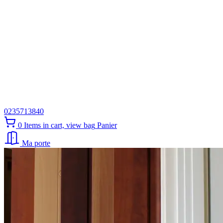
0235713840
0
Items in cart, view bag
Panier
Ma porte