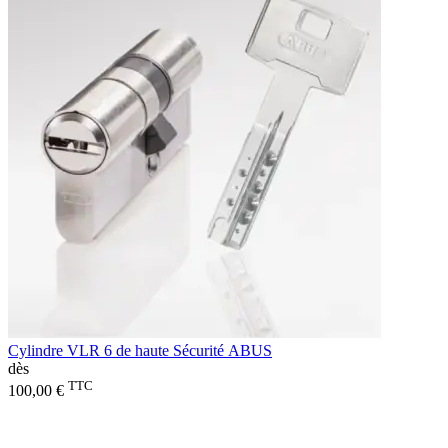
Cylindre VLR 6 de haute Sécurité ABUS
dès
TTC
100,00 €