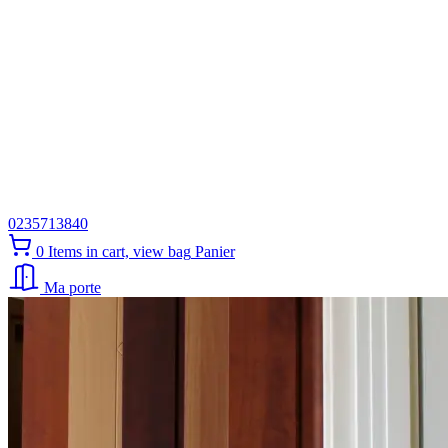
0235713840
0
Items in cart, view bag
Panier
Ma porte