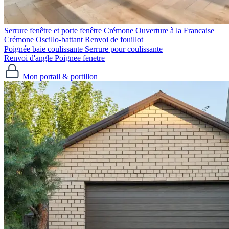
Serrure fenêtre et porte fenêtre
Crémone Ouverture à la Francaise
Crémone Oscillo-battant
Renvoi de fouillot
Poignée baie coulissante
Serrure pour coulissante
Renvoi d'angle
Poignee fenetre
Mon portail & portillon