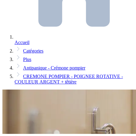
Accueil
Catégories
Plus
Antipanique - Crémone pompier
CREMONE POMPIER - POIGNEE ROTATIVE -
COULEUR ARGENT + têtière