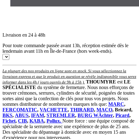
Livraison en 24 à 48h
Pour toute commande passée avant 13h, réception estimée dès le
lendemain avant 11h en Île-de-France (hors week-ends).
La plupart des nos produits en ligne sont en stock. Si vous sélectionnez la
livraison express et que le produit en question se révèle indisponible vous serez
THOUMYRE
est
LE
informer dans les 4h ( jours ouvrés de 9h à 15h )
.
SPÉCIALISTE
du système de fermeture. Nous nous efforçons de
trouver crémones, serrures, cylindres de sécurité, poignées de toutes
sortes ainsi que la confection de clés pour tous vos projets. Nous
sommes distributeur de nombreuses marques tels que:
MARC
,
FERCOMATIC
,
VACHETTE
,
THIRARD
,
MACO
, Bricard,
BKS
,
ABUS
,
IFAM
,
STREMLER
,
BURG WÄchter
,
Picard
,
Fichet
,
CIB
,
KABA
,
Pollux.
Notre force : une équipe composé de
spécialiste de la serrurerie avec une expérience de plus de 25 ans.
Des spécialiste du dépannage à domicile avec en moyen 15 ans
d'expérience pour nos intervenants.