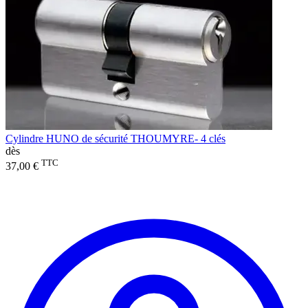
Cylindre HUNO de sécurité THOUMYRE- 4 clés
dès
TTC
37,00 €