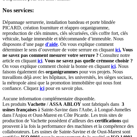
Nos services:
Dépannage serrurerie, installation bandeau et porte blindée
PICARD, création fourniture et réappro organigramme,
r
eproduction de clés minutes, clés sécurisées, clés coffre fort, clés
véhicule, badge immeuble et télécommande d’immeuble.
Nous
disposons d’une page
d'aide
.
On vous explique comment
déterminer le sens d’ouverture de votre serrure en cliquant
ici.
Vous
ne savez pas comment mesurer votre serrure ?
Consultez notre
article en cliquant
ici
.
Vous ne savez pas quelle crémone choisir ?
On vous explique comment choisir la bonne en cliquant
ici
.
Nous
faisons également des
organigrammes
pour vos projets. Nous
travaillons déjà avec les hôpitaux, les universités, les sièges sociaux,
la métropole ainsi que la promotion immobilière qui nous font
confiance. Cliquez
ici
pour en savoir plus.
Aucune information complémentaire disponible.
Les produits
Vachette
/
ASSA ABLOY
sont fabriqués dans
3
usines françaises
à Sainte-Savine dans l'Aube, à Longué-Jumelles
dans l'Anjou et Oust-Marest en Côte Picarde. Les trois sites de
production de Vachette possèdent d’ailleurs des
certifications
qui
prouvent à la fois la performance des machines et la compétence des
collaborateurs. Les usines de Sainte-Savine et de Oust-Marest sont