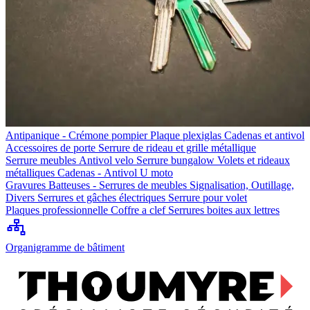
Antipanique - Crémone pompier
Plaque plexiglas
Cadenas et antivol
Accessoires de porte
Serrure de rideau et grille métallique
Serrure meubles
Antivol velo
Serrure bungalow
Volets et rideaux
métalliques
Cadenas - Antivol U moto
Gravures
Batteuses - Serrures de meubles
Signalisation, Outillage,
Divers
Serrures et gâches électriques
Serrure pour volet
Plaques professionnelle
Coffre a clef
Serrures boites aux lettres
Organigramme de bâtiment