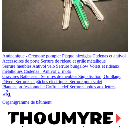
Antipanique - Crémone pompier
Plaque plexiglas
Cadenas et antivol
Accessoires de porte
Serrure de rideau et grille métallique
Serrure meubles
Antivol velo
Serrure bungalow
Volets et rideaux
métalliques
Cadenas - Antivol U moto
Gravures
Batteuses - Serrures de meubles
Signalisation, Outillage,
Divers
Serrures et gâches électriques
Serrure pour volet
Plaques professionnelle
Coffre a clef
Serrures boites aux lettres
Organigramme de bâtiment