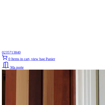
0235713840
0
Items in cart, view bag
Panier
Ma porte