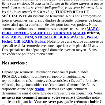
ligne sont en stock. Si vous sélectionnez la livraison express et que le
produit en question se révèle indisponible, vous serez informés dans
les 4 h (jours ouvrés de 9 h à 15 h)
.
THOUMYRE
est
LE
SPÉCIALISTE
du système de fermeture. Nous nous efforçons de
trouver crémones, serrures, cylindres de sécurité, poignées de toutes
sortes ainsi que la confection de clés pour tous vos projets. Nous
sommes distributeurs de nombreuses marques telles que :
MARC
,
FERCOMATIC
,
VACHETTE
,
THIRARD
,
MACO
, Bricard,
BKS
,
ABUS
,
IFAM
,
STREMLER
,
BURG WÄchter
,
Picard
,
Fichet
,
CIB
,
KABA
,
Pollux.
Notre force : une équipe composée de
spécialiste de la serrurerie avec une expérience de plus de 25 ans.
Des spécialistes du dépannage à domicile avec en moyen 15 ans
d’expérience pour nos intervenants.
Nos services :
Dépannage serrurerie, installation bandeau et porte blindée
PICARD, création, fourniture et réappro organigramme,
reproduction de clés minutes, clés sécurisées, clés coffre-fort, clés
véhicule, badge immeuble et télécommande d’immeuble. Nous
disposons d’une page
d’aide
. On vous explique comment
déterminer le sens d’ouverture de votre serrure en cliquant
ici.
Vous
ne savez pas comment mesurer votre serrure ?
Consultez notre
article en cliquant
ici
.
Vous ne savez pas quelle crémone choisir ?