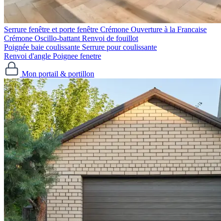
Serrure fenêtre et porte fenêtre
Crémone Ouverture à la Francaise
Crémone Oscillo-battant
Renvoi de fouillot
Poignée baie coulissante
Serrure pour coulissante
Renvoi d'angle
Poignee fenetre
Mon portail & portillon