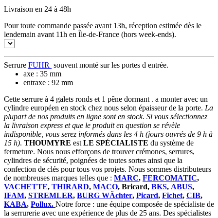
Livraison en 24 à 48h
Pour toute commande passée avant 13h, réception estimée dès le
lendemain avant 11h en Île-de-France (hors week-ends).
Serrure
FUHR
souvent monté sur les portes d entrée.
axe : 35 mm
entraxe : 92 mm
Cette serrure à 4 galets ronds et 1 pêne dormant . a monter avec un
cylindre européen en stock chez nous selon épaisseur de la porte.
La
plupart de nos produits en ligne sont en stock. Si vous sélectionnez
la livraison express et que le produit en question se révèle
indisponible, vous serez informés dans les 4 h (jours ouvrés de 9 h à
15 h)
.
THOUMYRE
est
LE SPÉCIALISTE
du système de
fermeture. Nous nous efforçons de trouver crémones, serrures,
cylindres de sécurité, poignées de toutes sortes ainsi que la
confection de clés pour tous vos projets. Nous sommes distributeurs
de nombreuses marques telles que :
MARC
,
FERCOMATIC
,
VACHETTE
,
THIRARD
,
MACO
, Bricard,
BKS
,
ABUS
,
IFAM
,
STREMLER
,
BURG WÄchter
,
Picard
,
Fichet
,
CIB
,
KABA
,
Pollux.
Notre force : une équipe composée de spécialiste de
la serrurerie avec une expérience de plus de 25 ans. Des spécialistes