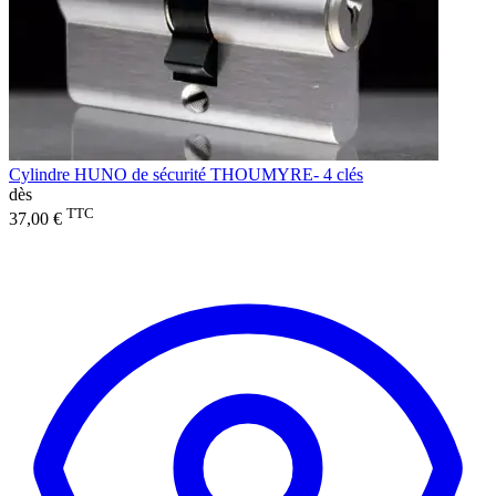
Cylindre HUNO de sécurité THOUMYRE- 4 clés
dès
TTC
37,00 €