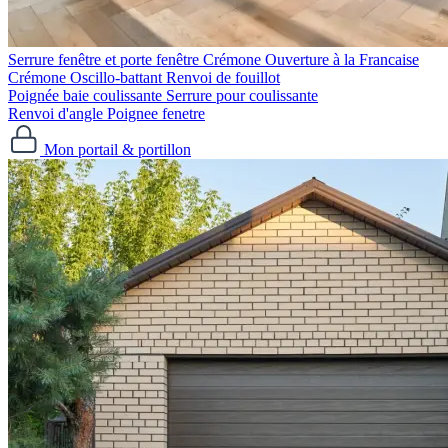
Serrure fenêtre et porte fenêtre
Crémone Ouverture à la Francaise
Crémone Oscillo-battant
Renvoi de fouillot
Poignée baie coulissante
Serrure pour coulissante
Renvoi d'angle
Poignee fenetre
Mon portail & portillon