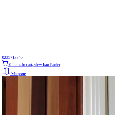
0235713840
0
Items in cart, view bag
Panier
Ma porte