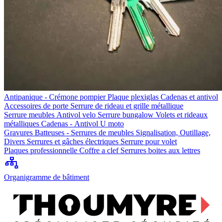
Antipanique - Crémone pompier
Plaque plexiglas
Cadenas et antivol
Accessoires de porte
Serrure de rideau et grille métallique
Serrure meubles
Antivol velo
Serrure bungalow
Volets et rideaux
métalliques
Cadenas - Antivol U moto
Gravures
Batteuses - Serrures de meubles
Signalisation, Outillage,
Divers
Serrures et gâches électriques
Serrure pour volet
Plaques professionnelle
Coffre a clef
Serrures boites aux lettres
Organigramme de bâtiment