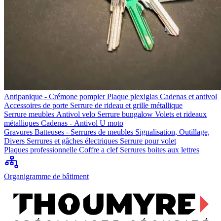
Antipanique - Crémone pompier
Plaque plexiglas
Cadenas et antivol
Accessoires de porte
Serrure de rideau et grille métallique
Serrure meubles
Antivol velo
Serrure bungalow
Volets et rideaux
métalliques
Cadenas - Antivol U moto
Gravures
Batteuses - Serrures de meubles
Signalisation, Outillage,
Divers
Serrures et gâches électriques
Serrure pour volet
Plaques professionnelle
Coffre a clef
Serrures boites aux lettres
Organigramme de bâtiment