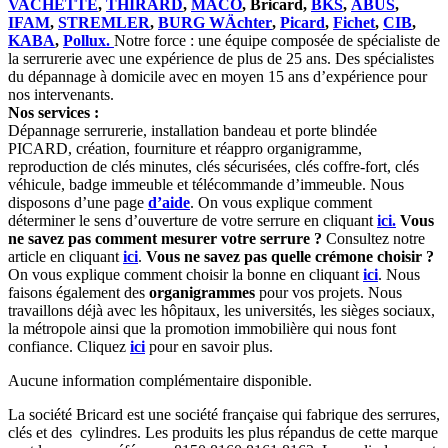
VACHETTE
,
THIRARD
,
MACO
, Bricard,
BKS
,
ABUS
,
IFAM
,
STREMLER
,
BURG WÄchter
,
Picard
,
Fichet
,
CIB
,
KABA
,
Pollux.
Notre force : une équipe composée de spécialiste de
la serrurerie avec une expérience de plus de 25 ans. Des spécialistes
du dépannage à domicile avec en moyen 15 ans d’expérience pour
nos intervenants.
Nos services :
Dépannage serrurerie, installation bandeau et porte blindée
PICARD, création, fourniture et réappro organigramme,
reproduction de clés minutes, clés sécurisées, clés coffre-fort, clés
véhicule, badge immeuble et télécommande d’immeuble. Nous
disposons d’une page
d’aide
. On vous explique comment
déterminer le sens d’ouverture de votre serrure en cliquant
ici.
Vous
ne savez pas comment mesurer votre serrure ?
Consultez notre
article en cliquant
ici
.
Vous ne savez pas quelle crémone choisir ?
On vous explique comment choisir la bonne en cliquant
ici
. Nous
faisons également des
organigrammes
pour vos projets. Nous
travaillons déjà avec les hôpitaux, les universités, les sièges sociaux,
la métropole ainsi que la promotion immobilière qui nous font
confiance. Cliquez
ici
pour en savoir plus.
Aucune information complémentaire disponible.
La société Bricard est une société française qui fabrique des serrures,
clés et des cylindres. Les produits les plus répandus de cette marque