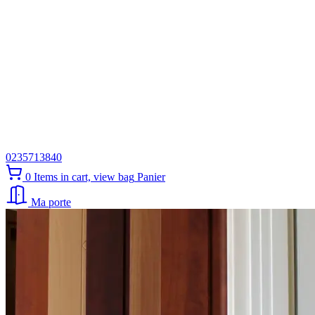
0235713840
0
Items in cart, view bag
Panier
Ma porte