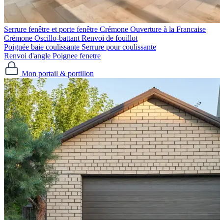
Serrure fenêtre et porte fenêtre
Crémone Ouverture à la Francaise
Crémone Oscillo-battant
Renvoi de fouillot
Poignée baie coulissante
Serrure pour coulissante
Renvoi d'angle
Poignee fenetre
Mon portail & portillon